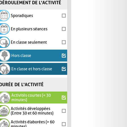
DÉROULEMENT DE L'ACTIVITÉ
Sporadiques
En plusieurs séances
En classe seulement
Hors classe
En classe et hors classe
DURÉE DE L'ACTIVITÉ
Activités courtes (< 30
minutes)
Activités développées
(Entre 30 et 60 minutes)
Activités élaborées (> 60
minutes)