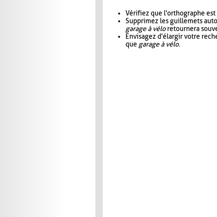
Vérifiez que l'orthographe est
Supprimez les guillemets aut
garage à vélo
retournera souve
Envisagez d'élargir votre rec
que
garage à vélo
.