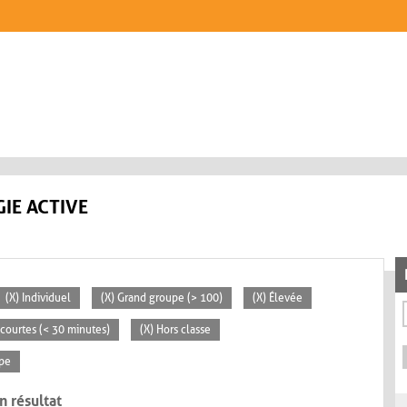
IE ACTIVE
(X) Individuel
(X) Grand groupe (> 100)
(X) Élevée
s courtes (< 30 minutes)
(X) Hors classe
ipe
n résultat