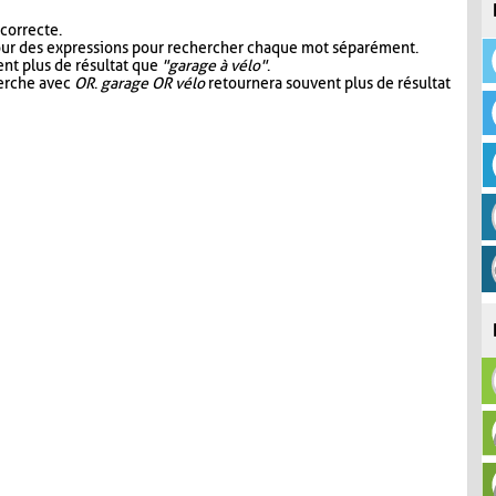
 correcte.
our des expressions pour rechercher chaque mot séparément.
nt plus de résultat que
"garage à vélo"
.
herche avec
OR
.
garage OR vélo
retournera souvent plus de résultat