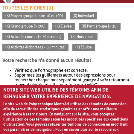
TOUTES LES FICHES (0)
(X) Moyen groupe (entre 30 et 100)
(X) Individuel
(X) Grand groupe (> 100)
(X) Élevée
(X) Petit groupe (< 30)
(X) Activités courtes (< 30 minutes)
(X) Hors classe
(X) Activités élaborées (> 60 minutes)
(X) Équipe
Votre recherche n'a donné aucun résultat
Vérifiez que l'orthographe est correcte.
Supprimez les guillemets autour des expressions pour
rechercher chaque mot séparément.
garage à vélo
retournera
souvent plus de résultat que
"garage à vélo"
.
NOTRE SITE WEB UTILISE DES TÉMOINS AFIN DE
Envisagez d'élargir votre recherche avec
OR
.
garage OR vélo
retournera souvent plus de résultat que
garage à vélo
.
REHAUSSER VOTRE EXPÉRIENCE DE NAVIGATION.
Le site web de Polytechnique Montréal utilise des témoins de connexion
afin de recueillir des statistiques générales et offrir une meilleure
expérience à ses visiteurs. En naviguant sur le site, vous acceptez
l’utilisation de ces témoins selon les modalités spécifiées aux conditions
d’utilisation. Vous pouvez refuser les témoins de connexion en modifiant
vos paramètres de navigation. Pour en savoir plus sur le recours aux