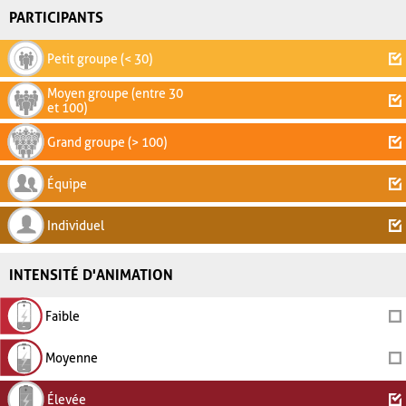
PARTICIPANTS
Petit groupe (< 30)
Moyen groupe (entre 30
et 100)
Grand groupe (> 100)
Équipe
Individuel
INTENSITÉ D'ANIMATION
Faible
Moyenne
Élevée