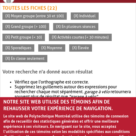
TOUTES LES FICHES (22)
(X) Moyen groupe (entre 30 et 100)
(X) Individuel
(X) Grand groupe (> 100)
(X) En plusieurs séances
(X) Petit groupe (< 30)
(X) Activités courtes (< 30 minutes)
(X) Sporadiques
(X) Moyenne
(X) Élevée
(X) En classe seulement
Votre recherche n'a donné aucun résultat
Vérifiez que l'orthographe est correcte.
Supprimez les guillemets autour des expressions pour
rechercher chaque mot séparément.
garage à vélo
retournera
souvent plus de résultat que
"garage à vélo"
.
NOTRE SITE WEB UTILISE DES TÉMOINS AFIN DE
Envisagez d'élargir votre recherche avec
OR
.
garage OR vélo
retournera souvent plus de résultat que
garage à vélo
.
REHAUSSER VOTRE EXPÉRIENCE DE NAVIGATION.
Le site web de Polytechnique Montréal utilise des témoins de connexion
afin de recueillir des statistiques générales et offrir une meilleure
expérience à ses visiteurs. En naviguant sur le site, vous acceptez
l’utilisation de ces témoins selon les modalités spécifiées aux conditions