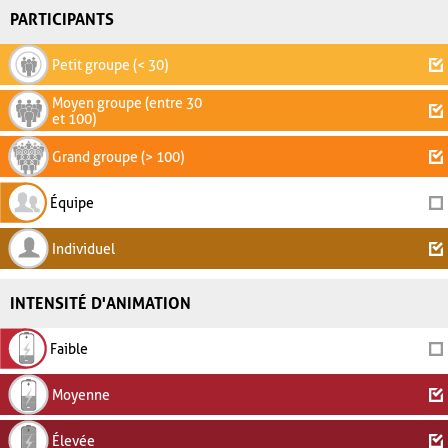
PARTICIPANTS
Petit groupe (< 30)
Moyen groupe (entre 30
et 100)
Grand groupe (> 100)
Équipe
Individuel
INTENSITÉ D'ANIMATION
Faible
Moyenne
Élevée