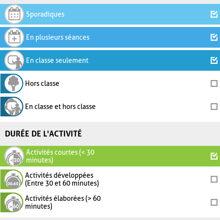
Sporadiques
En plusieurs séances
En classe seulement
Hors classe
En classe et hors classe
DURÉE DE L'ACTIVITÉ
Activités courtes (< 30
minutes)
Activités développées
(Entre 30 et 60 minutes)
Activités élaborées (> 60
minutes)