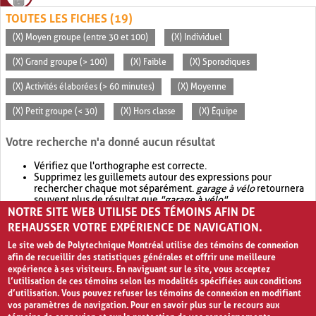
TOUTES LES FICHES (19)
(X) Moyen groupe (entre 30 et 100)
(X) Individuel
(X) Grand groupe (> 100)
(X) Faible
(X) Sporadiques
(X) Activités élaborées (> 60 minutes)
(X) Moyenne
(X) Petit groupe (< 30)
(X) Hors classe
(X) Équipe
Votre recherche n'a donné aucun résultat
Vérifiez que l'orthographe est correcte.
Supprimez les guillemets autour des expressions pour
rechercher chaque mot séparément.
garage à vélo
retournera
souvent plus de résultat que
"garage à vélo"
.
NOTRE SITE WEB UTILISE DES TÉMOINS AFIN DE
Envisagez d'élargir votre recherche avec
OR
.
garage OR vélo
retournera souvent plus de résultat que
garage à vélo
.
REHAUSSER VOTRE EXPÉRIENCE DE NAVIGATION.
Le site web de Polytechnique Montréal utilise des témoins de connexion
afin de recueillir des statistiques générales et offrir une meilleure
expérience à ses visiteurs. En naviguant sur le site, vous acceptez
l’utilisation de ces témoins selon les modalités spécifiées aux conditions
d’utilisation. Vous pouvez refuser les témoins de connexion en modifiant
vos paramètres de navigation. Pour en savoir plus sur le recours aux