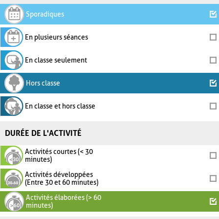
Sporadiques
En plusieurs séances
En classe seulement
Hors classe
En classe et hors classe
DURÉE DE L'ACTIVITÉ
Activités courtes (< 30
minutes)
Activités développées
(Entre 30 et 60 minutes)
Activités élaborées (> 60
minutes)