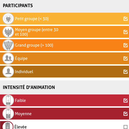
PARTICIPANTS
Petit groupe (< 30)
Moyen groupe (entre 30
et 100)
Grand groupe (> 100)
Équipe
Individuel
INTENSITÉ D'ANIMATION
Faible
Moyenne
Élevée