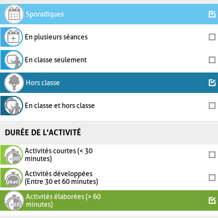
Sporadiques
En plusieurs séances
En classe seulement
Hors classe
En classe et hors classe
DURÉE DE L'ACTIVITÉ
Activités courtes (< 30
minutes)
Activités développées
(Entre 30 et 60 minutes)
Activités élaborées (> 60
minutes)