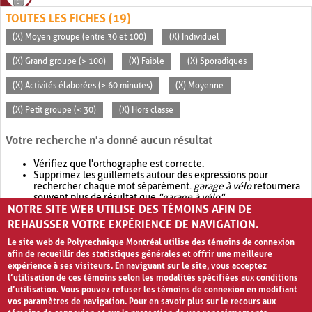
TOUTES LES FICHES (19)
(X) Moyen groupe (entre 30 et 100)
(X) Individuel
(X) Grand groupe (> 100)
(X) Faible
(X) Sporadiques
(X) Activités élaborées (> 60 minutes)
(X) Moyenne
(X) Petit groupe (< 30)
(X) Hors classe
Votre recherche n'a donné aucun résultat
Vérifiez que l'orthographe est correcte.
Supprimez les guillemets autour des expressions pour
rechercher chaque mot séparément.
garage à vélo
retournera
souvent plus de résultat que
"garage à vélo"
.
NOTRE SITE WEB UTILISE DES TÉMOINS AFIN DE
Envisagez d'élargir votre recherche avec
OR
.
garage OR vélo
retournera souvent plus de résultat que
garage à vélo
.
REHAUSSER VOTRE EXPÉRIENCE DE NAVIGATION.
Le site web de Polytechnique Montréal utilise des témoins de connexion
afin de recueillir des statistiques générales et offrir une meilleure
expérience à ses visiteurs. En naviguant sur le site, vous acceptez
l’utilisation de ces témoins selon les modalités spécifiées aux conditions
d’utilisation. Vous pouvez refuser les témoins de connexion en modifiant
vos paramètres de navigation. Pour en savoir plus sur le recours aux