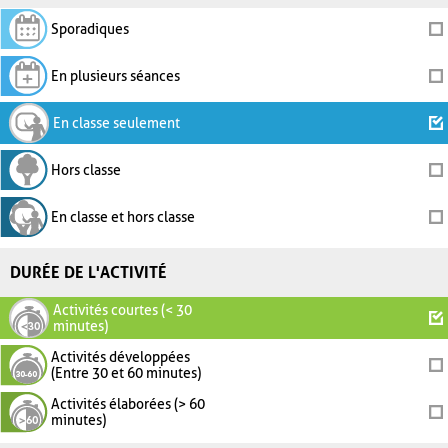
Sporadiques
En plusieurs séances
En classe seulement
Hors classe
En classe et hors classe
DURÉE DE L'ACTIVITÉ
Activités courtes (< 30
minutes)
Activités développées
(Entre 30 et 60 minutes)
Activités élaborées (> 60
minutes)