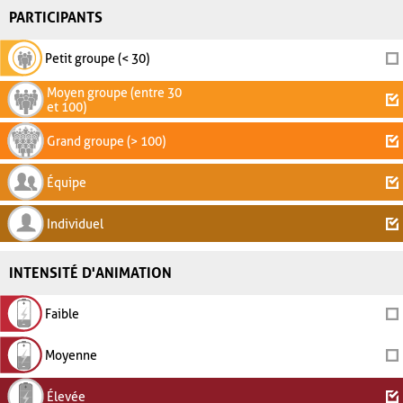
PARTICIPANTS
Petit groupe (< 30)
Moyen groupe (entre 30
et 100)
Grand groupe (> 100)
Équipe
Individuel
INTENSITÉ D'ANIMATION
Faible
Moyenne
Élevée