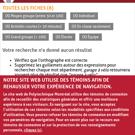
TOUTES LES FICHES (8)
(X) Moyen groupe (entre 30 et 100)
(X) Individuel
(X) Activités courtes (< 30 minutes)
(X) En classe seulement
(X) Grand groupe (> 100)
(X) Élevée
(X) Équipe
Votre recherche n'a donné aucun résultat
Vérifiez que l'orthographe est correcte.
Supprimez les guillemets autour des expressions pour
rechercher chaque mot séparément.
garage à vélo
retournera
souvent plus de résultat que
"garage à vélo"
.
NOTRE SITE WEB UTILISE DES TÉMOINS AFIN DE
Envisagez d'élargir votre recherche avec
OR
.
garage OR vélo
retournera souvent plus de résultat que
garage à vélo
.
REHAUSSER VOTRE EXPÉRIENCE DE NAVIGATION.
Le site web de Polytechnique Montréal utilise des témoins de connexion
afin de recueillir des statistiques générales et offrir une meilleure
expérience à ses visiteurs. En naviguant sur le site, vous acceptez
l’utilisation de ces témoins selon les modalités spécifiées aux conditions
d’utilisation. Vous pouvez refuser les témoins de connexion en modifiant
vos paramètres de navigation. Pour en savoir plus sur le recours aux
témoins de connexion et sur la protection de vos renseignements
personnels,
cliquez ici
.
Avis de confidentialité et conditions d’utilisation