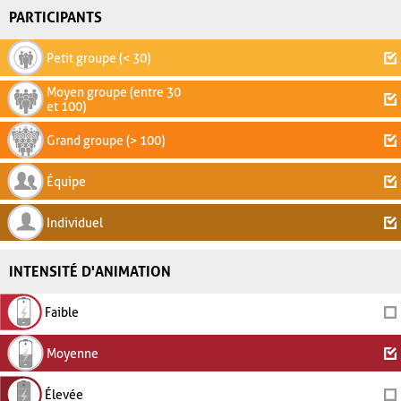
PARTICIPANTS
Petit groupe (< 30)
Moyen groupe (entre 30
et 100)
Grand groupe (> 100)
Équipe
Individuel
INTENSITÉ D'ANIMATION
Faible
Moyenne
Élevée