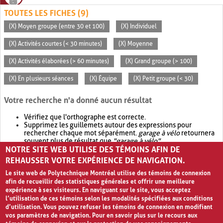
TOUTES LES FICHES (9)
(X) Moyen groupe (entre 30 et 100)
(X) Individuel
(X) Activités courtes (< 30 minutes)
(X) Moyenne
(X) Activités élaborées (> 60 minutes)
(X) Grand groupe (> 100)
(X) En plusieurs séances
(X) Équipe
(X) Petit groupe (< 30)
Votre recherche n'a donné aucun résultat
Vérifiez que l'orthographe est correcte.
Supprimez les guillemets autour des expressions pour
rechercher chaque mot séparément.
garage à vélo
retournera
souvent plus de résultat que
"garage à vélo"
.
NOTRE SITE WEB UTILISE DES TÉMOINS AFIN DE
Envisagez d'élargir votre recherche avec
OR
.
garage OR vélo
retournera souvent plus de résultat que
garage à vélo
.
REHAUSSER VOTRE EXPÉRIENCE DE NAVIGATION.
Le site web de Polytechnique Montréal utilise des témoins de connexion
afin de recueillir des statistiques générales et offrir une meilleure
expérience à ses visiteurs. En naviguant sur le site, vous acceptez
l’utilisation de ces témoins selon les modalités spécifiées aux conditions
d’utilisation. Vous pouvez refuser les témoins de connexion en modifiant
vos paramètres de navigation. Pour en savoir plus sur le recours aux