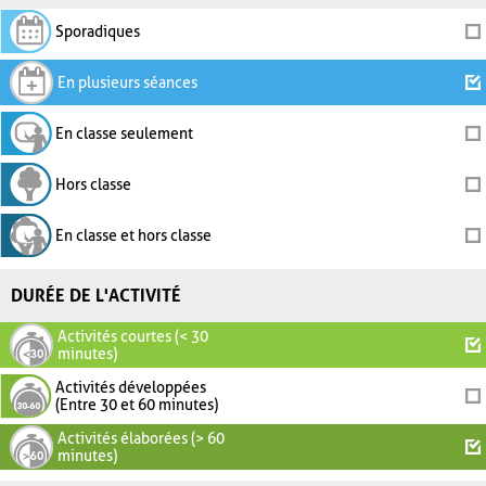
Sporadiques
En plusieurs séances
En classe seulement
Hors classe
En classe et hors classe
DURÉE DE L'ACTIVITÉ
Activités courtes (< 30
minutes)
Activités développées
(Entre 30 et 60 minutes)
Activités élaborées (> 60
minutes)