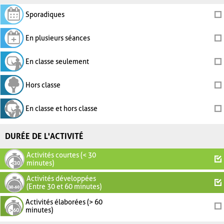
Sporadiques
En plusieurs séances
En classe seulement
Hors classe
En classe et hors classe
DURÉE DE L'ACTIVITÉ
Activités courtes (< 30
minutes)
Activités développées
(Entre 30 et 60 minutes)
Activités élaborées (> 60
minutes)