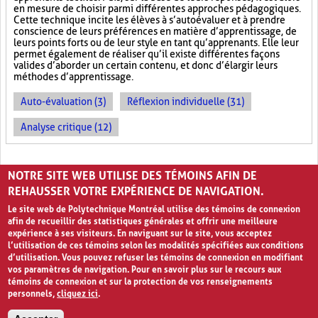
en mesure de choisir parmi différentes approches pédagogiques.
Cette technique incite les élèves à s’autoévaluer et à prendre
conscience de leurs préférences en matière d’apprentissage, de
leurs points forts ou de leur style en tant qu’apprenants. Elle leur
permet également de réaliser qu’il existe différentes façons
valides d’aborder un certain contenu, et donc d’élargir leurs
méthodes d’apprentissage.
Auto-évaluation (3)
Réflexion individuelle (31)
Analyse critique (12)
PAGES
NOTRE SITE WEB UTILISE DES TÉMOINS AFIN DE
«
‹
1
2
3
REHAUSSER VOTRE EXPÉRIENCE DE NAVIGATION.
Le site web de Polytechnique Montréal utilise des témoins de connexion
afin de recueillir des statistiques générales et offrir une meilleure
expérience à ses visiteurs. En naviguant sur le site, vous acceptez
l’utilisation de ces témoins selon les modalités spécifiées aux conditions
d’utilisation. Vous pouvez refuser les témoins de connexion en modifiant
vos paramètres de navigation. Pour en savoir plus sur le recours aux
témoins de connexion et sur la protection de vos renseignements
personnels,
cliquez ici
.
Avis de confidentialité et conditions d’utilisation