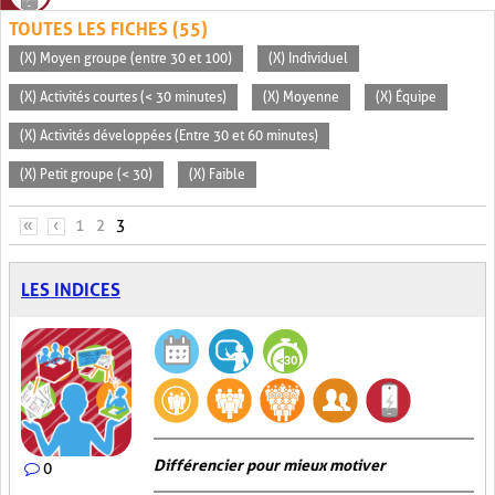
TOUTES LES FICHES (55)
(X) Moyen groupe (entre 30 et 100)
(X) Individuel
(X) Activités courtes (< 30 minutes)
(X) Moyenne
(X) Équipe
(X) Activités développées (Entre 30 et 60 minutes)
(X) Petit groupe (< 30)
(X) Faible
PAGES
«
‹
1
2
3
LES INDICES
Différencier pour mieux motiver
0