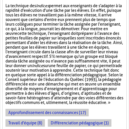
La technique des
Indices
permet aux enseignants de s'adapter à la
rapidité d'exécution d'une tâche par les élèves. En effet, puisque
tous les élèves ne travaillent pas à la même vitesse, il arrive
souvent que certains d'entre eux prennent plus de temps que
leurs collègues pour terminer la tâche assignée par l'enseignant,
ce qui, à la longue, pourrait les démotiver. Pour mettre en
œuvre cette technique, l'enseignant doit préparer à l'avance des
petites feuilles de papier sur lesquelles sont inscrits des énoncés
permettant d'aider les élèves dans la réalisation de la tâche. Ainsi,
pendant que les élèves travaillent à une tâche en équipes,
l'enseignant circule dans la classe afin de surveiller leur niveau
d'avancement respectif. S'il remarque qu'un groupe est bloqué
dans la tâche assignée ou n'avance pas suffisamment vite, il peut
leur donner un
Indice
sur
une feuille de papier, ce qui permettra de
soutenir leur motivation à apprendre. Cette technique fait donc
en quelque sorte appel à la différenciation pédagogique. Selon le
Conseil supérieur de l'éducation du Québec (1993), la pédagogie
différenciée est « une démarche qui met en œuvre un ensemble
diversifié de moyens d’enseignement et d’apprentissage pour
permettre à des élèves d’âges, d’origines, d’aptitudes et de
savoir-faire hétérogènes d’atteindre par des voies différentes des
objectifs communs et, ultimement, la réussite éducative. »
Approfondissement des connaissances (17)
Travail d'équipe (8)
Différenciation pédagogique (3)