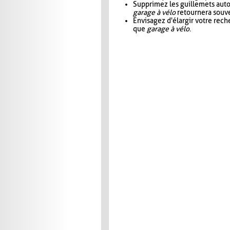
Supprimez les guillemets aut
garage à vélo
retournera souve
Envisagez d'élargir votre rec
que
garage à vélo
.