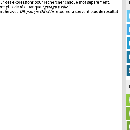
our des expressions pour rechercher chaque mot séparément.
nt plus de résultat que
"garage à vélo"
.
herche avec
OR
.
garage OR vélo
retournera souvent plus de résultat