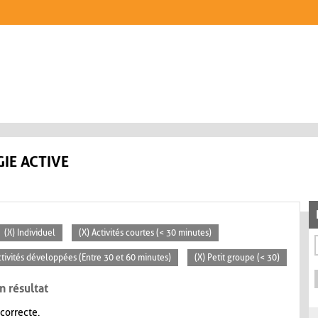
IE ACTIVE
(X) Individuel
(X) Activités courtes (< 30 minutes)
ctivités développées (Entre 30 et 60 minutes)
(X) Petit groupe (< 30)
n résultat
 correcte.