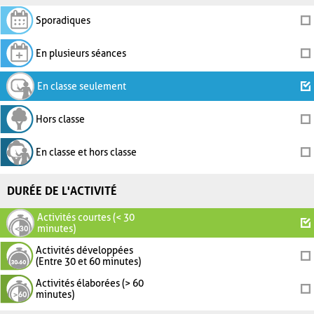
Sporadiques
En plusieurs séances
En classe seulement
Hors classe
En classe et hors classe
DURÉE DE L'ACTIVITÉ
Activités courtes (< 30
minutes)
Activités développées
(Entre 30 et 60 minutes)
Activités élaborées (> 60
minutes)