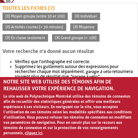
TOUTES LES FICHES (7)
(X) Moyen groupe (entre 30 et 100)
(X) Individuel
(X) Activités courtes (< 30 minutes)
(X) Moyenne
(X) En classe seulement
(X) Grand groupe (> 100)
Votre recherche n'a donné aucun résultat
Vérifiez que l'orthographe est correcte.
Supprimez les guillemets autour des expressions pour
rechercher chaque mot séparément.
garage à vélo
retournera
souvent plus de résultat que
"garage à vélo"
.
NOTRE SITE WEB UTILISE DES TÉMOINS AFIN DE
Envisagez d'élargir votre recherche avec
OR
.
garage OR vélo
retournera souvent plus de résultat que
garage à vélo
.
REHAUSSER VOTRE EXPÉRIENCE DE NAVIGATION.
Le site web de Polytechnique Montréal utilise des témoins de connexion
afin de recueillir des statistiques générales et offrir une meilleure
expérience à ses visiteurs. En naviguant sur le site, vous acceptez
l’utilisation de ces témoins selon les modalités spécifiées aux conditions
d’utilisation. Vous pouvez refuser les témoins de connexion en modifiant
vos paramètres de navigation. Pour en savoir plus sur le recours aux
témoins de connexion et sur la protection de vos renseignements
personnels,
cliquez ici
.
Avis de confidentialité et conditions d’utilisation