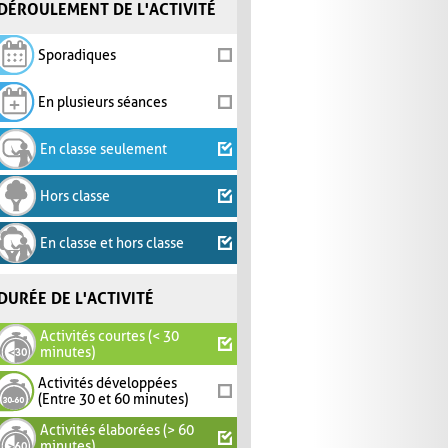
DÉROULEMENT DE L'ACTIVITÉ
Sporadiques
En plusieurs séances
En classe seulement
Hors classe
En classe et hors classe
DURÉE DE L'ACTIVITÉ
Activités courtes (< 30
minutes)
Activités développées
(Entre 30 et 60 minutes)
Activités élaborées (> 60
minutes)