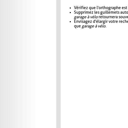
Vérifiez que l'orthographe est
Supprimez les guillemets aut
garage à vélo
retournera souve
Envisagez d'élargir votre rec
que
garage à vélo
.