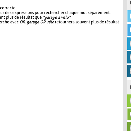
 correcte.
our des expressions pour rechercher chaque mot séparément.
nt plus de résultat que
"garage à vélo"
.
herche avec
OR
.
garage OR vélo
retournera souvent plus de résultat