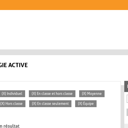
IE ACTIVE
(X) Individuel
(X) En classe et hors classe
(X) Moyenne
(X) Hors classe
(X) En classe seulement
(X) Équipe
n résultat