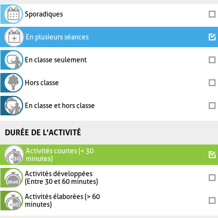
Sporadiques
En plusieurs séances
En classe seulement
Hors classe
En classe et hors classe
DURÉE DE L'ACTIVITÉ
Activités courtes (< 30
minutes)
Activités développées
(Entre 30 et 60 minutes)
Activités élaborées (> 60
minutes)