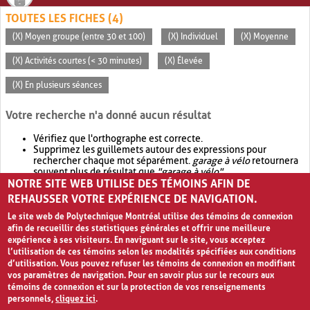
TOUTES LES FICHES (4)
(X) Moyen groupe (entre 30 et 100)
(X) Individuel
(X) Moyenne
(X) Activités courtes (< 30 minutes)
(X) Élevée
(X) En plusieurs séances
Votre recherche n'a donné aucun résultat
Vérifiez que l'orthographe est correcte.
Supprimez les guillemets autour des expressions pour
rechercher chaque mot séparément.
garage à vélo
retournera
souvent plus de résultat que
"garage à vélo"
.
NOTRE SITE WEB UTILISE DES TÉMOINS AFIN DE
Envisagez d'élargir votre recherche avec
OR
.
garage OR vélo
retournera souvent plus de résultat que
garage à vélo
.
REHAUSSER VOTRE EXPÉRIENCE DE NAVIGATION.
Le site web de Polytechnique Montréal utilise des témoins de connexion
afin de recueillir des statistiques générales et offrir une meilleure
expérience à ses visiteurs. En naviguant sur le site, vous acceptez
l’utilisation de ces témoins selon les modalités spécifiées aux conditions
d’utilisation. Vous pouvez refuser les témoins de connexion en modifiant
vos paramètres de navigation. Pour en savoir plus sur le recours aux
témoins de connexion et sur la protection de vos renseignements
personnels,
cliquez ici
.
Avis de confidentialité et conditions d’utilisation