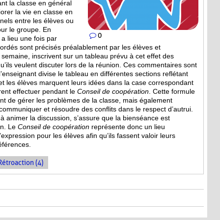
ant la classe en général
iorer la vie en classe en
nels entre les élèves ou
our le groupe. En
0
a lieu une fois par
bordés sont
précisés préalablement par les élèves et
a semaine, inscrivent sur un tableau prévu à cet effet des
’ils veulent discuter lors de la réunion. Ces commentaires sont
, l’enseignant divise le tableau en différentes sections reflétant
et les élèves marquent leurs idées dans la case correspondant
irent effectuer pendant le
Conseil de coopération
. Cette formule
 de gérer les problèmes de la classe, mais également
mmuniquer et résoudre des conflits dans le respect d’autrui.
e à animer la discussion, s’assure que la bienséance est
on. Le
Conseil de coopération
représente donc un lieu
expression pour les élèves afin qu’ils fassent valoir leurs
références.
Rétroaction (4)