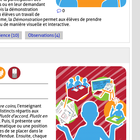
ns ou en leur demandant
ois la démonstration
0
 élèves un travail de
mme, la
Démonstration
permet aux élèves de prendre
de manière visuelle et interactive.
ience (10)
Observations (4)
re coins
, l'enseignant
istincts répartis aux
Plutôt d'accord, Plutôt en
. Puis, il présente une
ématique ou une position
s de se placer dans le
éfendue. Ensuite, chaque