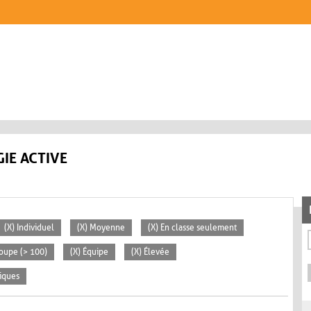
IE ACTIVE
(X) Individuel
(X) Moyenne
(X) En classe seulement
roupe (> 100)
(X) Équipe
(X) Élevée
iques