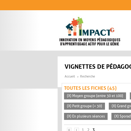
Aller au contenu principal
VIGNETTES DE PÉDAGOG
Accueil
Recherche
TOUTES LES FICHES (45)
(X) Moyen groupe (entre 30 et 100)
(X) Petit groupe (< 30)
(X) Grand g
(X) En plusieurs séances
(X) Sporad
PAGES
«
‹
1
2
3