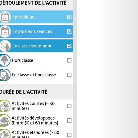
DÉROULEMENT DE L'ACTIVITÉ
Sporadiques
En plusieurs séances
En classe seulement
Hors classe
En classe et hors classe
DURÉE DE L'ACTIVITÉ
Activités courtes (< 30
minutes)
Activités développées
(Entre 30 et 60 minutes)
Activités élaborées (> 60
minutes)