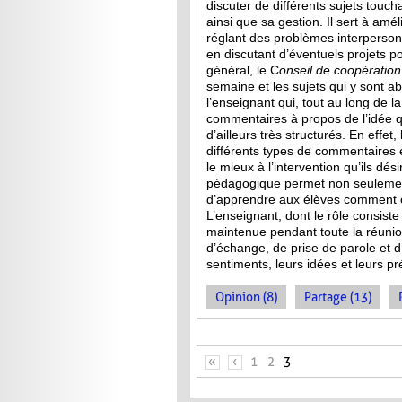
discuter de différents sujets touch
ainsi que sa gestion. Il sert à amél
réglant des problèmes interperson
en discutant d’éventuels projets p
général, le C
onseil de
coopération
semaine et les sujets qui y sont a
l’enseignant qui, tout au long de l
commentaires à propos de l’idée qu
d’ailleurs très structurés. En effet
différents types de commentaires 
le mieux à l’intervention qu’ils dés
pédagogique permet non seulement
d’apprendre aux élèves comment co
L’enseignant, dont le rôle consist
maintenue pendant toute la réuni
d’échange, de prise de parole et d’
sentiments, leurs idées et leurs p
Opinion (8)
Partage (13)
PAGES
«
‹
1
2
3