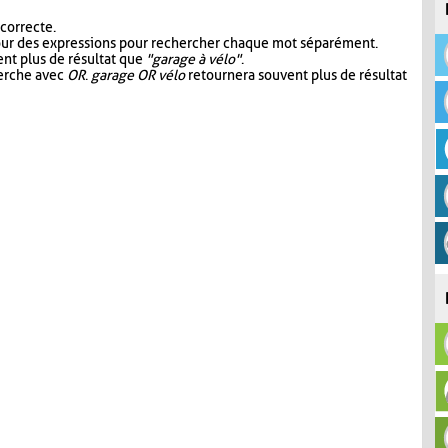
 correcte.
our des expressions pour rechercher chaque mot séparément.
nt plus de résultat que
"garage à vélo"
.
herche avec
OR
.
garage OR vélo
retournera souvent plus de résultat