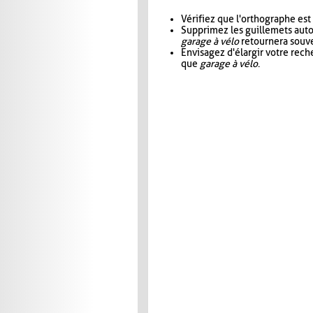
Vérifiez que l'orthographe est
Supprimez les guillemets aut
garage à vélo
retournera souve
Envisagez d'élargir votre rec
que
garage à vélo
.