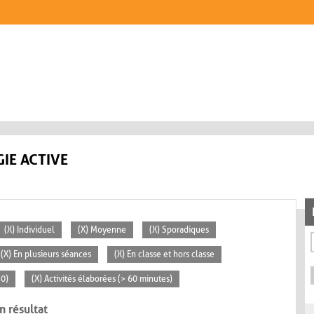
IE ACTIVE
(X) Individuel
(X) Moyenne
(X) Sporadiques
(X) En plusieurs séances
(X) En classe et hors classe
30)
(X) Activités élaborées (> 60 minutes)
n résultat