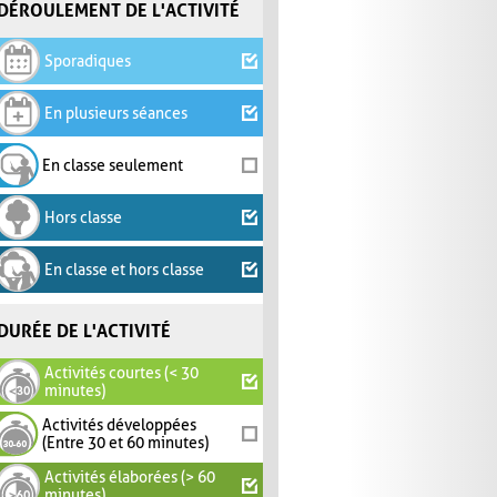
DÉROULEMENT DE L'ACTIVITÉ
Sporadiques
En plusieurs séances
En classe seulement
Hors classe
En classe et hors classe
DURÉE DE L'ACTIVITÉ
Activités courtes (< 30
minutes)
Activités développées
(Entre 30 et 60 minutes)
Activités élaborées (> 60
minutes)