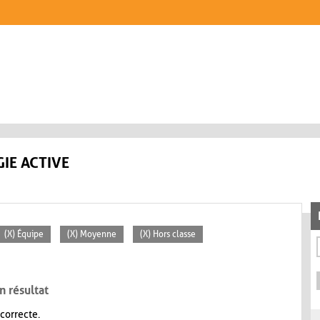
IE ACTIVE
(X) Équipe
(X) Moyenne
(X) Hors classe
n résultat
 correcte.