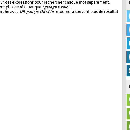
our des expressions pour rechercher chaque mot séparément.
nt plus de résultat que
"garage à vélo"
.
herche avec
OR
.
garage OR vélo
retournera souvent plus de résultat