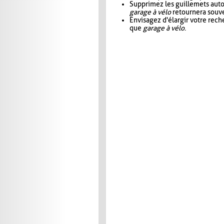
Supprimez les guillemets aut
garage à vélo
retournera souve
Envisagez d'élargir votre rec
que
garage à vélo
.