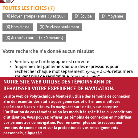
TOUTES LES FICHES (7)
(X) Moyen groupe (entre 30 et 100)
(X) Équipe
(X) Moyenne
(X) Hors classe
(X) En classe seulement
(X) Activités courtes (< 30 minutes)
Votre recherche n'a donné aucun résultat
Vérifiez que l'orthographe est correcte.
Supprimez les guillemets autour des expressions pour
rechercher chaque mot séparément.
garage à vélo
retournera
souvent plus de résultat que
"garage à vélo"
.
NOTRE SITE WEB UTILISE DES TÉMOINS AFIN DE
Envisagez d'élargir votre recherche avec
OR
.
garage OR vélo
retournera souvent plus de résultat que
garage à vélo
.
REHAUSSER VOTRE EXPÉRIENCE DE NAVIGATION.
Le site web de Polytechnique Montréal utilise des témoins de connexion
afin de recueillir des statistiques générales et offrir une meilleure
expérience à ses visiteurs. En naviguant sur le site, vous acceptez
l’utilisation de ces témoins selon les modalités spécifiées aux conditions
d’utilisation. Vous pouvez refuser les témoins de connexion en modifiant
vos paramètres de navigation. Pour en savoir plus sur le recours aux
témoins de connexion et sur la protection de vos renseignements
personnels,
cliquez ici
.
Avis de confidentialité et conditions d’utilisation