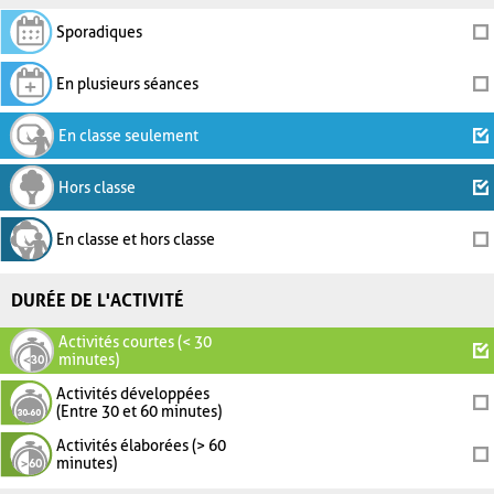
Sporadiques
En plusieurs séances
En classe seulement
Hors classe
En classe et hors classe
DURÉE DE L'ACTIVITÉ
Activités courtes (< 30
minutes)
Activités développées
(Entre 30 et 60 minutes)
Activités élaborées (> 60
minutes)