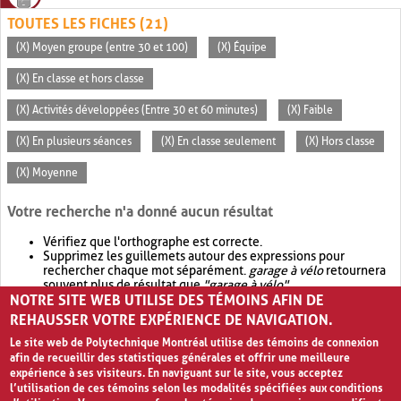
TOUTES LES FICHES (21)
(X) Moyen groupe (entre 30 et 100)
(X) Équipe
(X) En classe et hors classe
(X) Activités développées (Entre 30 et 60 minutes)
(X) Faible
(X) En plusieurs séances
(X) En classe seulement
(X) Hors classe
(X) Moyenne
Votre recherche n'a donné aucun résultat
Vérifiez que l'orthographe est correcte.
Supprimez les guillemets autour des expressions pour
rechercher chaque mot séparément.
garage à vélo
retournera
souvent plus de résultat que
"garage à vélo"
.
NOTRE SITE WEB UTILISE DES TÉMOINS AFIN DE
Envisagez d'élargir votre recherche avec
OR
.
garage OR vélo
retournera souvent plus de résultat que
garage à vélo
.
REHAUSSER VOTRE EXPÉRIENCE DE NAVIGATION.
Le site web de Polytechnique Montréal utilise des témoins de connexion
afin de recueillir des statistiques générales et offrir une meilleure
expérience à ses visiteurs. En naviguant sur le site, vous acceptez
l’utilisation de ces témoins selon les modalités spécifiées aux conditions