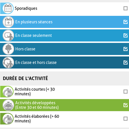
Sporadiques
En plusieurs séances
En classe seulement
Hors classe
En classe et hors classe
DURÉE DE L'ACTIVITÉ
Activités courtes (< 30
minutes)
Activités développées
(Entre 30 et 60 minutes)
Activités élaborées (> 60
minutes)