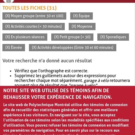
TOUTES LES FICHES (31)
(X) Moyen groupe (entre 30 et 100)
(X) Équipe
(X) Activités courtes (< 30 minutes)
(X) Moyenne
(X) En plusieurs séances
(X) Petit groupe (< 30)
(X) Sporadiques
(X) Élevée
(X) Activités développées (Entre 30 et 60 minutes)
Votre recherche n'a donné aucun résultat
Vérifiez que l'orthographe est correcte.
Supprimez les guillemets autour des expressions pour
rechercher chaque mot séparément.
garage à vélo
retournera
souvent plus de résultat que
"garage à vélo"
.
NOTRE SITE WEB UTILISE DES TÉMOINS AFIN DE
Envisagez d'élargir votre recherche avec
OR
.
garage OR vélo
retournera souvent plus de résultat que
garage à vélo
.
REHAUSSER VOTRE EXPÉRIENCE DE NAVIGATION.
Le site web de Polytechnique Montréal utilise des témoins de connexion
afin de recueillir des statistiques générales et offrir une meilleure
expérience à ses visiteurs. En naviguant sur le site, vous acceptez
l’utilisation de ces témoins selon les modalités spécifiées aux conditions
d’utilisation. Vous pouvez refuser les témoins de connexion en modifiant
vos paramètres de navigation. Pour en savoir plus sur le recours aux