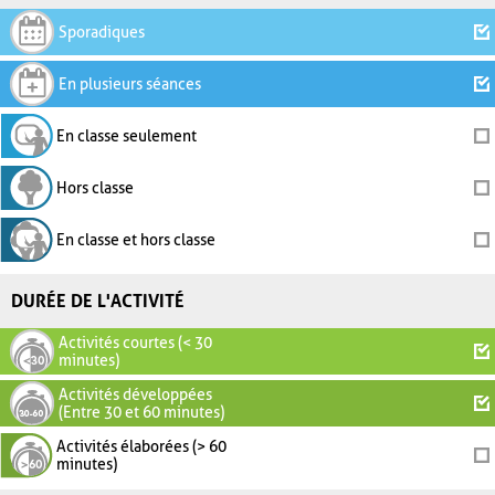
Sporadiques
En plusieurs séances
En classe seulement
Hors classe
En classe et hors classe
DURÉE DE L'ACTIVITÉ
Activités courtes (< 30
minutes)
Activités développées
(Entre 30 et 60 minutes)
Activités élaborées (> 60
minutes)