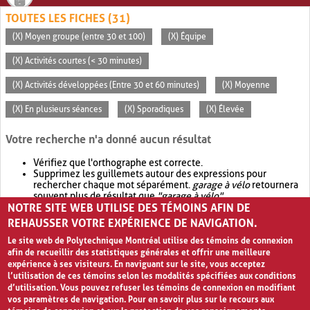
TOUTES LES FICHES (31)
(X) Moyen groupe (entre 30 et 100)
(X) Équipe
(X) Activités courtes (< 30 minutes)
(X) Activités développées (Entre 30 et 60 minutes)
(X) Moyenne
(X) En plusieurs séances
(X) Sporadiques
(X) Élevée
Votre recherche n'a donné aucun résultat
Vérifiez que l'orthographe est correcte.
Supprimez les guillemets autour des expressions pour
rechercher chaque mot séparément.
garage à vélo
retournera
souvent plus de résultat que
"garage à vélo"
.
NOTRE SITE WEB UTILISE DES TÉMOINS AFIN DE
Envisagez d'élargir votre recherche avec
OR
.
garage OR vélo
retournera souvent plus de résultat que
garage à vélo
.
REHAUSSER VOTRE EXPÉRIENCE DE NAVIGATION.
Le site web de Polytechnique Montréal utilise des témoins de connexion
afin de recueillir des statistiques générales et offrir une meilleure
expérience à ses visiteurs. En naviguant sur le site, vous acceptez
l’utilisation de ces témoins selon les modalités spécifiées aux conditions
d’utilisation. Vous pouvez refuser les témoins de connexion en modifiant
vos paramètres de navigation. Pour en savoir plus sur le recours aux