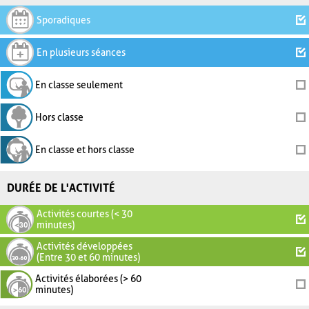
Sporadiques
En plusieurs séances
En classe seulement
Hors classe
En classe et hors classe
DURÉE DE L'ACTIVITÉ
Activités courtes (< 30
minutes)
Activités développées
(Entre 30 et 60 minutes)
Activités élaborées (> 60
minutes)