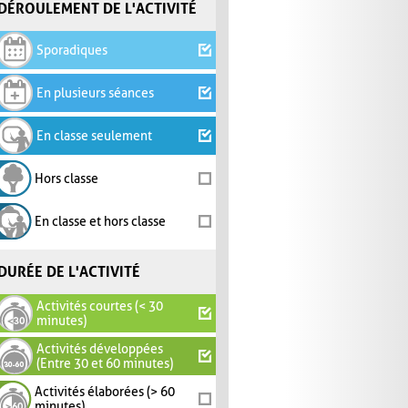
DÉROULEMENT DE L'ACTIVITÉ
Sporadiques
En plusieurs séances
En classe seulement
Hors classe
En classe et hors classe
DURÉE DE L'ACTIVITÉ
Activités courtes (< 30
minutes)
Activités développées
(Entre 30 et 60 minutes)
Activités élaborées (> 60
minutes)