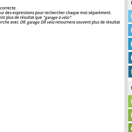
 correcte.
our des expressions pour rechercher chaque mot séparément.
nt plus de résultat que
"garage à vélo"
.
herche avec
OR
.
garage OR vélo
retournera souvent plus de résultat