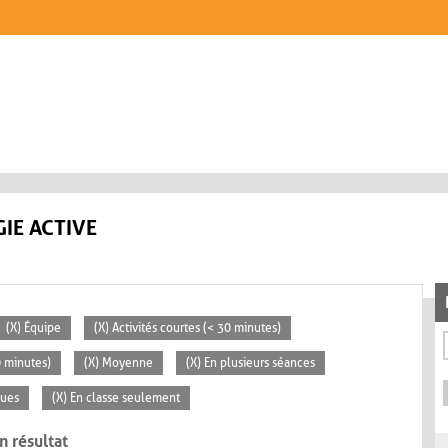
IE ACTIVE
(X) Équipe
(X) Activités courtes (< 30 minutes)
0 minutes)
(X) Moyenne
(X) En plusieurs séances
ques
(X) En classe seulement
n résultat