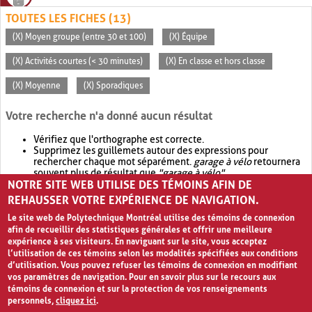
TOUTES LES FICHES (13)
(X) Moyen groupe (entre 30 et 100)
(X) Équipe
(X) Activités courtes (< 30 minutes)
(X) En classe et hors classe
(X) Moyenne
(X) Sporadiques
Votre recherche n'a donné aucun résultat
Vérifiez que l'orthographe est correcte.
Supprimez les guillemets autour des expressions pour
rechercher chaque mot séparément.
garage à vélo
retournera
souvent plus de résultat que
"garage à vélo"
.
NOTRE SITE WEB UTILISE DES TÉMOINS AFIN DE
Envisagez d'élargir votre recherche avec
OR
.
garage OR vélo
retournera souvent plus de résultat que
garage à vélo
.
REHAUSSER VOTRE EXPÉRIENCE DE NAVIGATION.
Le site web de Polytechnique Montréal utilise des témoins de connexion
afin de recueillir des statistiques générales et offrir une meilleure
expérience à ses visiteurs. En naviguant sur le site, vous acceptez
l’utilisation de ces témoins selon les modalités spécifiées aux conditions
d’utilisation. Vous pouvez refuser les témoins de connexion en modifiant
vos paramètres de navigation. Pour en savoir plus sur le recours aux
témoins de connexion et sur la protection de vos renseignements
personnels,
cliquez ici
.
Avis de confidentialité et conditions d’utilisation