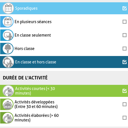
Sporadiques
En plusieurs séances
En classe seulement
Hors classe
En classe et hors classe
DURÉE DE L'ACTIVITÉ
Activités courtes (< 30
minutes)
Activités développées
(Entre 30 et 60 minutes)
Activités élaborées (> 60
minutes)