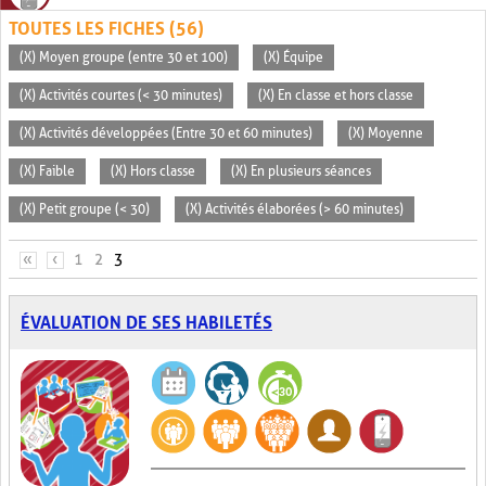
TOUTES LES FICHES (56)
(X) Moyen groupe (entre 30 et 100)
(X) Équipe
(X) Activités courtes (< 30 minutes)
(X) En classe et hors classe
(X) Activités développées (Entre 30 et 60 minutes)
(X) Moyenne
(X) Faible
(X) Hors classe
(X) En plusieurs séances
(X) Petit groupe (< 30)
(X) Activités élaborées (> 60 minutes)
PAGES
«
‹
1
2
3
ÉVALUATION DE SES HABILETÉS