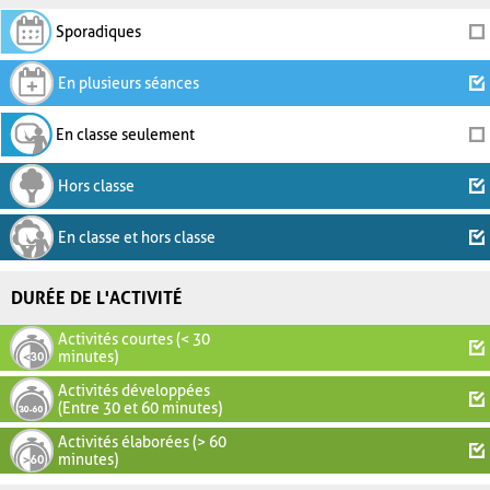
Sporadiques
En plusieurs séances
En classe seulement
Hors classe
En classe et hors classe
DURÉE DE L'ACTIVITÉ
Activités courtes (< 30
minutes)
Activités développées
(Entre 30 et 60 minutes)
Activités élaborées (> 60
minutes)