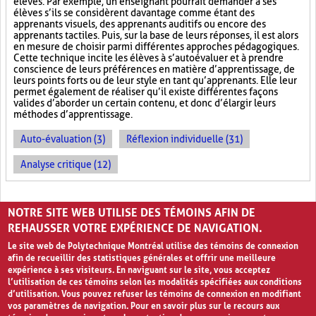
élèves. Par exemple, un enseignant pourrait demander à ses
élèves s’ils se considèrent davantage comme étant des
apprenants visuels, des apprenants auditifs ou encore des
apprenants tactiles. Puis, sur la base de leurs réponses, il est alors
en mesure de choisir parmi différentes approches pédagogiques.
Cette technique incite les élèves à s’autoévaluer et à prendre
conscience de leurs préférences en matière d’apprentissage, de
leurs points forts ou de leur style en tant qu’apprenants. Elle leur
permet également de réaliser qu’il existe différentes façons
valides d’aborder un certain contenu, et donc d’élargir leurs
méthodes d’apprentissage.
Auto-évaluation (3)
Réflexion individuelle (31)
Analyse critique (12)
PAGES
NOTRE SITE WEB UTILISE DES TÉMOINS AFIN DE
«
‹
1
2
3
REHAUSSER VOTRE EXPÉRIENCE DE NAVIGATION.
Le site web de Polytechnique Montréal utilise des témoins de connexion
afin de recueillir des statistiques générales et offrir une meilleure
expérience à ses visiteurs. En naviguant sur le site, vous acceptez
l’utilisation de ces témoins selon les modalités spécifiées aux conditions
d’utilisation. Vous pouvez refuser les témoins de connexion en modifiant
vos paramètres de navigation. Pour en savoir plus sur le recours aux