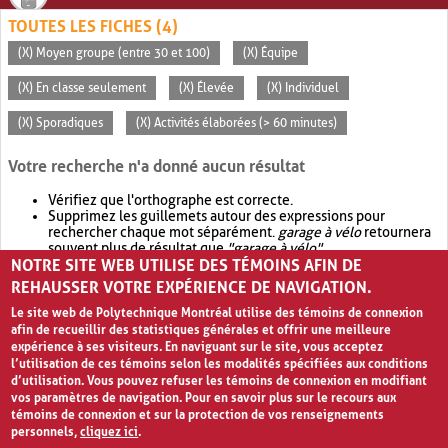
TOUTES LES FICHES (4)
(X) Moyen groupe (entre 30 et 100)
(X) Équipe
(X) En classe seulement
(X) Élevée
(X) Individuel
(X) Sporadiques
(X) Activités élaborées (> 60 minutes)
Votre recherche n'a donné aucun résultat
Vérifiez que l'orthographe est correcte.
Supprimez les guillemets autour des expressions pour
rechercher chaque mot séparément.
garage à vélo
retournera
souvent plus de résultat que
"garage à vélo"
.
NOTRE SITE WEB UTILISE DES TÉMOINS AFIN DE
Envisagez d'élargir votre recherche avec
OR
.
garage OR vélo
retournera souvent plus de résultat que
garage à vélo
.
REHAUSSER VOTRE EXPÉRIENCE DE NAVIGATION.
Le site web de Polytechnique Montréal utilise des témoins de connexion
afin de recueillir des statistiques générales et offrir une meilleure
expérience à ses visiteurs. En naviguant sur le site, vous acceptez
l’utilisation de ces témoins selon les modalités spécifiées aux conditions
d’utilisation. Vous pouvez refuser les témoins de connexion en modifiant
vos paramètres de navigation. Pour en savoir plus sur le recours aux
témoins de connexion et sur la protection de vos renseignements
personnels,
cliquez ici
.
Avis de confidentialité et conditions d’utilisation