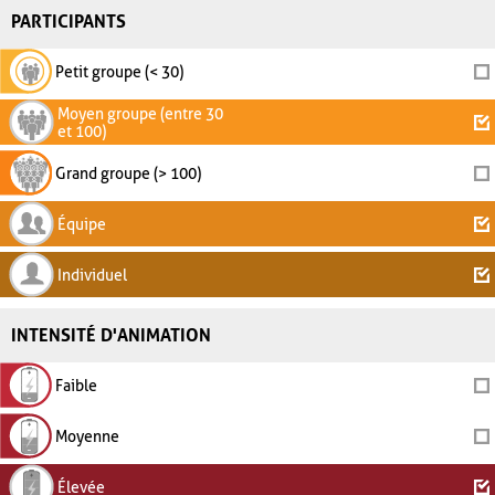
PARTICIPANTS
Petit groupe (< 30)
Moyen groupe (entre 30
et 100)
Grand groupe (> 100)
Équipe
Individuel
INTENSITÉ D'ANIMATION
Faible
Moyenne
Élevée