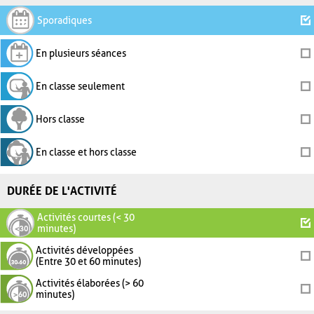
Sporadiques
En plusieurs séances
En classe seulement
Hors classe
En classe et hors classe
DURÉE DE L'ACTIVITÉ
Activités courtes (< 30
minutes)
Activités développées
(Entre 30 et 60 minutes)
Activités élaborées (> 60
minutes)