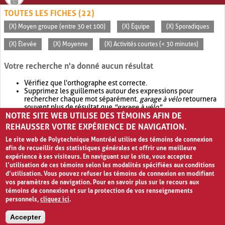
TOUTES LES FICHES (22)
(X) Moyen groupe (entre 30 et 100)
(X) Équipe
(X) Sporadiques
(X) Élevée
(X) Moyenne
(X) Activités courtes (< 30 minutes)
Votre recherche n'a donné aucun résultat
Vérifiez que l'orthographe est correcte.
Supprimez les guillemets autour des expressions pour
rechercher chaque mot séparément.
garage à vélo
retournera
souvent plus de résultat que
"garage à vélo"
.
NOTRE SITE WEB UTILISE DES TÉMOINS AFIN DE
Envisagez d'élargir votre recherche avec
OR
.
garage OR vélo
retournera souvent plus de résultat que
garage à vélo
.
REHAUSSER VOTRE EXPÉRIENCE DE NAVIGATION.
Le site web de Polytechnique Montréal utilise des témoins de connexion
afin de recueillir des statistiques générales et offrir une meilleure
expérience à ses visiteurs. En naviguant sur le site, vous acceptez
l’utilisation de ces témoins selon les modalités spécifiées aux conditions
d’utilisation. Vous pouvez refuser les témoins de connexion en modifiant
vos paramètres de navigation. Pour en savoir plus sur le recours aux
témoins de connexion et sur la protection de vos renseignements
personnels,
cliquez ici
.
Avis de confidentialité et conditions d’utilisation
Accepter