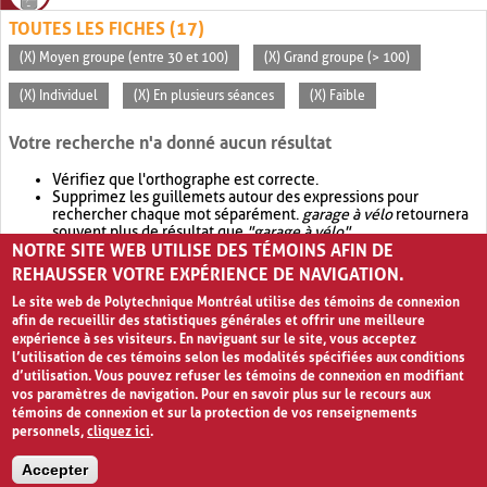
TOUTES LES FICHES (17)
(X) Moyen groupe (entre 30 et 100)
(X) Grand groupe (> 100)
(X) Individuel
(X) En plusieurs séances
(X) Faible
Votre recherche n'a donné aucun résultat
Vérifiez que l'orthographe est correcte.
Supprimez les guillemets autour des expressions pour
rechercher chaque mot séparément.
garage à vélo
retournera
souvent plus de résultat que
"garage à vélo"
.
NOTRE SITE WEB UTILISE DES TÉMOINS AFIN DE
Envisagez d'élargir votre recherche avec
OR
.
garage OR vélo
retournera souvent plus de résultat que
garage à vélo
.
REHAUSSER VOTRE EXPÉRIENCE DE NAVIGATION.
Le site web de Polytechnique Montréal utilise des témoins de connexion
afin de recueillir des statistiques générales et offrir une meilleure
expérience à ses visiteurs. En naviguant sur le site, vous acceptez
l’utilisation de ces témoins selon les modalités spécifiées aux conditions
d’utilisation. Vous pouvez refuser les témoins de connexion en modifiant
vos paramètres de navigation. Pour en savoir plus sur le recours aux
témoins de connexion et sur la protection de vos renseignements
personnels,
cliquez ici
.
Avis de confidentialité et conditions d’utilisation
Accepter