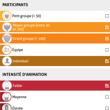
PARTICIPANTS
Petit groupe (< 30)
Moyen groupe (entre 30
et 100)
Grand groupe (> 100)
Équipe
Individuel
INTENSITÉ D'ANIMATION
Faible
Moyenne
Élevée