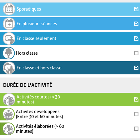
Sporadiques
En plusieurs séances
En classe seulement
Hors classe
En classe et hors classe
DURÉE DE L'ACTIVITÉ
Activités courtes (< 30
minutes)
Activités développées
(Entre 30 et 60 minutes)
Activités élaborées (> 60
minutes)