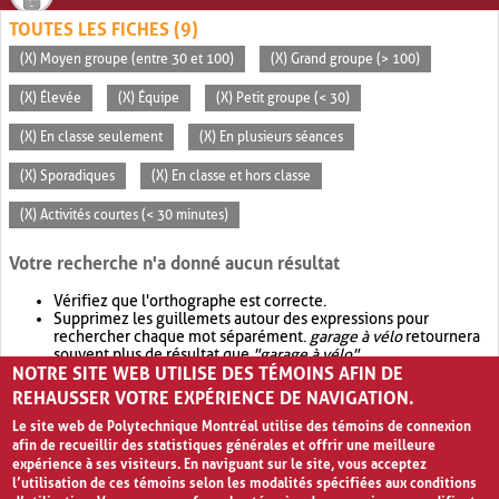
TOUTES LES FICHES (9)
(X) Moyen groupe (entre 30 et 100)
(X) Grand groupe (> 100)
(X) Élevée
(X) Équipe
(X) Petit groupe (< 30)
(X) En classe seulement
(X) En plusieurs séances
(X) Sporadiques
(X) En classe et hors classe
(X) Activités courtes (< 30 minutes)
Votre recherche n'a donné aucun résultat
Vérifiez que l'orthographe est correcte.
Supprimez les guillemets autour des expressions pour
rechercher chaque mot séparément.
garage à vélo
retournera
souvent plus de résultat que
"garage à vélo"
.
NOTRE SITE WEB UTILISE DES TÉMOINS AFIN DE
Envisagez d'élargir votre recherche avec
OR
.
garage OR vélo
retournera souvent plus de résultat que
garage à vélo
.
REHAUSSER VOTRE EXPÉRIENCE DE NAVIGATION.
Le site web de Polytechnique Montréal utilise des témoins de connexion
afin de recueillir des statistiques générales et offrir une meilleure
expérience à ses visiteurs. En naviguant sur le site, vous acceptez
l’utilisation de ces témoins selon les modalités spécifiées aux conditions