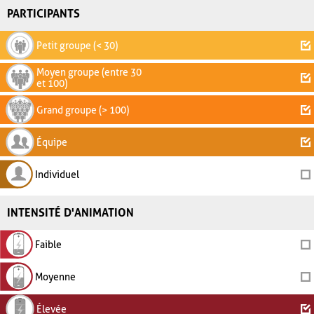
PARTICIPANTS
Petit groupe (< 30)
Moyen groupe (entre 30
et 100)
Grand groupe (> 100)
Équipe
Individuel
INTENSITÉ D'ANIMATION
Faible
Moyenne
Élevée