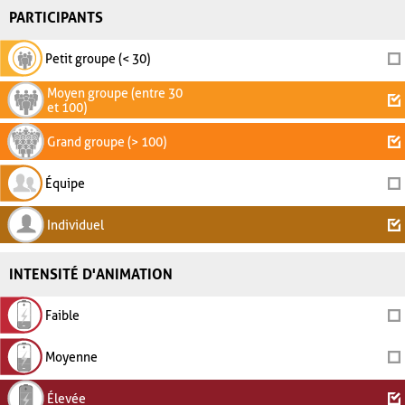
PARTICIPANTS
Petit groupe (< 30)
Moyen groupe (entre 30
et 100)
Grand groupe (> 100)
Équipe
Individuel
INTENSITÉ D'ANIMATION
Faible
Moyenne
Élevée