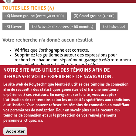
TOUTES LES FICHES (4)
(X) Moyen groupe (entre 30 et 100)
(X) Grand groupe (> 100)
(X) Élevée
(X) Activités élaborées (> 60 minutes)
(X) Individuel
Votre recherche n'a donné aucun résultat
Vérifiez que l'orthographe est correcte.
Supprimez les guillemets autour des expressions pour
rechercher chaque mot séparément.
garage à vélo
retournera
souvent plus de résultat que
"garage à vélo"
.
NOTRE SITE WEB UTILISE DES TÉMOINS AFIN DE
Envisagez d'élargir votre recherche avec
OR
.
garage OR vélo
retournera souvent plus de résultat que
garage à vélo
.
REHAUSSER VOTRE EXPÉRIENCE DE NAVIGATION.
Le site web de Polytechnique Montréal utilise des témoins de connexion
afin de recueillir des statistiques générales et offrir une meilleure
expérience à ses visiteurs. En naviguant sur le site, vous acceptez
l’utilisation de ces témoins selon les modalités spécifiées aux conditions
d’utilisation. Vous pouvez refuser les témoins de connexion en modifiant
vos paramètres de navigation. Pour en savoir plus sur le recours aux
témoins de connexion et sur la protection de vos renseignements
personnels,
cliquez ici
.
Avis de confidentialité et conditions d’utilisation
Accepter