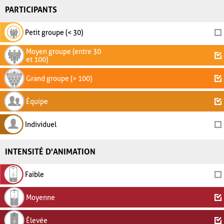
PARTICIPANTS
Petit groupe (< 30)
Moyen groupe (entre 30
et 100)
Grand groupe (> 100)
Équipe
Individuel
INTENSITÉ D'ANIMATION
Faible
Moyenne
Élevée