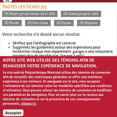
TOUTES LES FICHES (0)
(X) Moyen groupe (entre 30 et 100)
(X) Grand groupe (> 100)
(X) Élevée
(X) Hors classe
(X) Équipe
(X) Moyenne
Votre recherche n'a donné aucun résultat
Vérifiez que l'orthographe est correcte.
Supprimez les guillemets autour des expressions pour
rechercher chaque mot séparément.
garage à vélo
retournera
souvent plus de résultat que
"garage à vélo"
.
NOTRE SITE WEB UTILISE DES TÉMOINS AFIN DE
Envisagez d'élargir votre recherche avec
OR
.
garage OR vélo
retournera souvent plus de résultat que
garage à vélo
.
REHAUSSER VOTRE EXPÉRIENCE DE NAVIGATION.
Le site web de Polytechnique Montréal utilise des témoins de connexion
afin de recueillir des statistiques générales et offrir une meilleure
expérience à ses visiteurs. En naviguant sur le site, vous acceptez
l’utilisation de ces témoins selon les modalités spécifiées aux conditions
d’utilisation. Vous pouvez refuser les témoins de connexion en modifiant
vos paramètres de navigation. Pour en savoir plus sur le recours aux
témoins de connexion et sur la protection de vos renseignements
personnels,
cliquez ici
.
Avis de confidentialité et conditions d’utilisation
Accepter