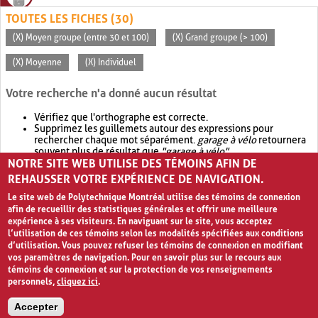
TOUTES LES FICHES (30)
(X) Moyen groupe (entre 30 et 100)
(X) Grand groupe (> 100)
(X) Moyenne
(X) Individuel
Votre recherche n'a donné aucun résultat
Vérifiez que l'orthographe est correcte.
Supprimez les guillemets autour des expressions pour
rechercher chaque mot séparément.
garage à vélo
retournera
souvent plus de résultat que
"garage à vélo"
.
NOTRE SITE WEB UTILISE DES TÉMOINS AFIN DE
Envisagez d'élargir votre recherche avec
OR
.
garage OR vélo
retournera souvent plus de résultat que
garage à vélo
.
REHAUSSER VOTRE EXPÉRIENCE DE NAVIGATION.
Le site web de Polytechnique Montréal utilise des témoins de connexion
afin de recueillir des statistiques générales et offrir une meilleure
expérience à ses visiteurs. En naviguant sur le site, vous acceptez
l’utilisation de ces témoins selon les modalités spécifiées aux conditions
d’utilisation. Vous pouvez refuser les témoins de connexion en modifiant
vos paramètres de navigation. Pour en savoir plus sur le recours aux
témoins de connexion et sur la protection de vos renseignements
personnels,
cliquez ici
.
Avis de confidentialité et conditions d’utilisation
Accepter