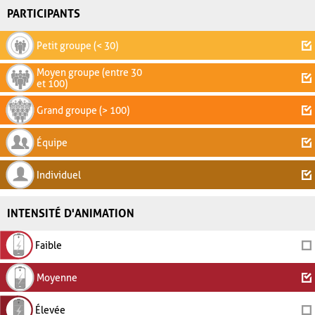
PARTICIPANTS
Petit groupe (< 30)
Moyen groupe (entre 30
et 100)
Grand groupe (> 100)
Équipe
Individuel
INTENSITÉ D'ANIMATION
Faible
Moyenne
Élevée