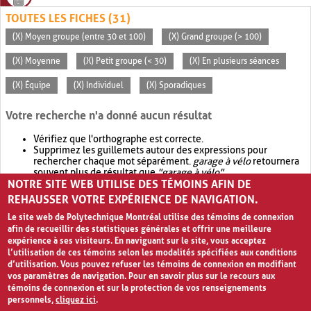
TOUTES LES FICHES (31)
(X) Moyen groupe (entre 30 et 100)
(X) Grand groupe (> 100)
(X) Moyenne
(X) Petit groupe (< 30)
(X) En plusieurs séances
(X) Équipe
(X) Individuel
(X) Sporadiques
Votre recherche n'a donné aucun résultat
Vérifiez que l'orthographe est correcte.
Supprimez les guillemets autour des expressions pour
rechercher chaque mot séparément.
garage à vélo
retournera
souvent plus de résultat que
"garage à vélo"
.
NOTRE SITE WEB UTILISE DES TÉMOINS AFIN DE
Envisagez d'élargir votre recherche avec
OR
.
garage OR vélo
retournera souvent plus de résultat que
garage à vélo
.
REHAUSSER VOTRE EXPÉRIENCE DE NAVIGATION.
Le site web de Polytechnique Montréal utilise des témoins de connexion
afin de recueillir des statistiques générales et offrir une meilleure
expérience à ses visiteurs. En naviguant sur le site, vous acceptez
l’utilisation de ces témoins selon les modalités spécifiées aux conditions
d’utilisation. Vous pouvez refuser les témoins de connexion en modifiant
vos paramètres de navigation. Pour en savoir plus sur le recours aux
témoins de connexion et sur la protection de vos renseignements
personnels,
cliquez ici
.
Avis de confidentialité et conditions d’utilisation