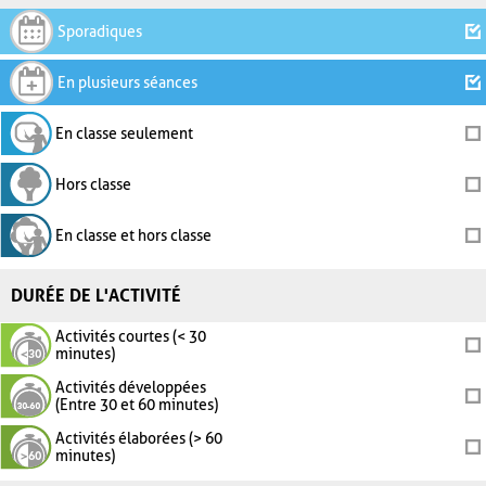
Sporadiques
En plusieurs séances
En classe seulement
Hors classe
En classe et hors classe
DURÉE DE L'ACTIVITÉ
Activités courtes (< 30
minutes)
Activités développées
(Entre 30 et 60 minutes)
Activités élaborées (> 60
minutes)