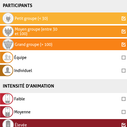
PARTICIPANTS
Petit groupe (< 30)
Moyen groupe (entre 30
et 100)
Grand groupe (> 100)
Équipe
Individuel
INTENSITÉ D'ANIMATION
Faible
Moyenne
Élevée