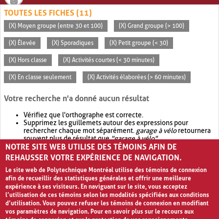
TOUTES LES FICHES (11)
(X) Moyen groupe (entre 30 et 100)
(X) Grand groupe (> 100)
(X) Élevée
(X) Sporadiques
(X) Petit groupe (< 30)
(X) Hors classe
(X) Activités courtes (< 30 minutes)
(X) En classe seulement
(X) Activités élaborées (> 60 minutes)
Votre recherche n'a donné aucun résultat
Vérifiez que l'orthographe est correcte.
Supprimez les guillemets autour des expressions pour
rechercher chaque mot séparément.
garage à vélo
retournera
souvent plus de résultat que
"garage à vélo"
.
NOTRE SITE WEB UTILISE DES TÉMOINS AFIN DE
Envisagez d'élargir votre recherche avec
OR
.
garage OR vélo
retournera souvent plus de résultat que
garage à vélo
.
REHAUSSER VOTRE EXPÉRIENCE DE NAVIGATION.
Le site web de Polytechnique Montréal utilise des témoins de connexion
afin de recueillir des statistiques générales et offrir une meilleure
expérience à ses visiteurs. En naviguant sur le site, vous acceptez
l’utilisation de ces témoins selon les modalités spécifiées aux conditions
d’utilisation. Vous pouvez refuser les témoins de connexion en modifiant
vos paramètres de navigation. Pour en savoir plus sur le recours aux