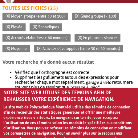
TOUTES LES FICHES (25)
(X) Moyen groupe (entre 30 et 100)
(X) Grand groupe (> 100)
(X) Élevée
(X) Sporadiques
(X) Activités élaborées (> 60 minutes)
(X) En plusieurs séances
(X) Moyenne
(X) Activités développées (Entre 30 et 60 minutes)
Votre recherche n'a donné aucun résultat
Vérifiez que l'orthographe est correcte.
Supprimez les guillemets autour des expressions pour
rechercher chaque mot séparément.
garage à vélo
retournera
souvent plus de résultat que
"garage à vélo"
.
NOTRE SITE WEB UTILISE DES TÉMOINS AFIN DE
Envisagez d'élargir votre recherche avec
OR
.
garage OR vélo
retournera souvent plus de résultat que
garage à vélo
.
REHAUSSER VOTRE EXPÉRIENCE DE NAVIGATION.
Le site web de Polytechnique Montréal utilise des témoins de connexion
afin de recueillir des statistiques générales et offrir une meilleure
expérience à ses visiteurs. En naviguant sur le site, vous acceptez
l’utilisation de ces témoins selon les modalités spécifiées aux conditions
d’utilisation. Vous pouvez refuser les témoins de connexion en modifiant
vos paramètres de navigation. Pour en savoir plus sur le recours aux