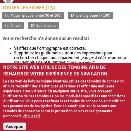
TOUTES LES FICHES (13)
(X) Moyen groupe (entre 30 et 100)
(X) Grand groupe (> 100)
(X) Élevée
(X) Sporadiques
Votre recherche n'a donné aucun résultat
Vérifiez que l'orthographe est correcte.
Supprimez les guillemets autour des expressions pour
rechercher chaque mot séparément.
garage à vélo
retournera
souvent plus de résultat que
"garage à vélo"
.
NOTRE SITE WEB UTILISE DES TÉMOINS AFIN DE
Envisagez d'élargir votre recherche avec
OR
.
garage OR vélo
retournera souvent plus de résultat que
garage à vélo
.
REHAUSSER VOTRE EXPÉRIENCE DE NAVIGATION.
Le site web de Polytechnique Montréal utilise des témoins de connexion
afin de recueillir des statistiques générales et offrir une meilleure
expérience à ses visiteurs. En naviguant sur le site, vous acceptez
l’utilisation de ces témoins selon les modalités spécifiées aux conditions
d’utilisation. Vous pouvez refuser les témoins de connexion en modifiant
vos paramètres de navigation. Pour en savoir plus sur le recours aux
témoins de connexion et sur la protection de vos renseignements
personnels,
cliquez ici
.
Avis de confidentialité et conditions d’utilisation
Accepter