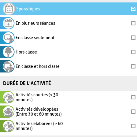
Sporadiques
En plusieurs séances
En classe seulement
Hors classe
En classe et hors classe
DURÉE DE L'ACTIVITÉ
Activités courtes (< 30
minutes)
Activités développées
(Entre 30 et 60 minutes)
Activités élaborées (> 60
minutes)