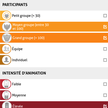
PARTICIPANTS
Petit groupe (< 30)
Moyen groupe (entre 30
et 100)
Grand groupe (> 100)
Équipe
Individuel
INTENSITÉ D'ANIMATION
Faible
Moyenne
Élevée