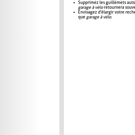
Supprimez les guillemets aut
garage à vélo
retournera souve
Envisagez d'élargir votre rec
que
garage à vélo
.