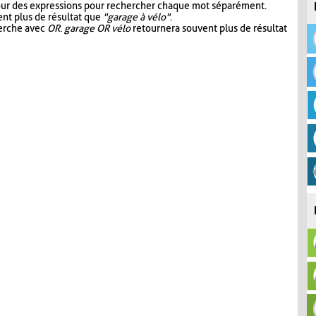
our des expressions pour rechercher chaque mot séparément.
nt plus de résultat que
"garage à vélo"
.
herche avec
OR
.
garage OR vélo
retournera souvent plus de résultat