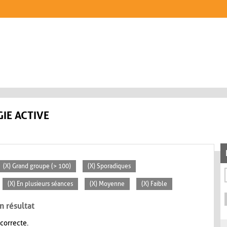
IE ACTIVE
(X) Grand groupe (> 100)
(X) Sporadiques
(X) En plusieurs séances
(X) Moyenne
(X) Faible
n résultat
 correcte.