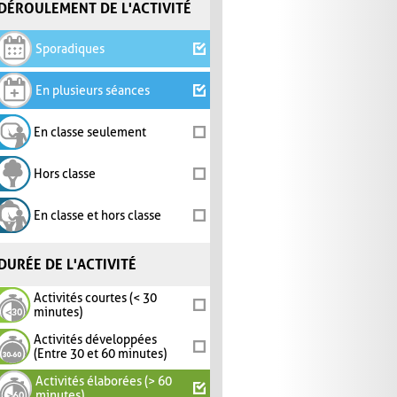
DÉROULEMENT DE L'ACTIVITÉ
Sporadiques
En plusieurs séances
En classe seulement
Hors classe
En classe et hors classe
DURÉE DE L'ACTIVITÉ
Activités courtes (< 30
minutes)
Activités développées
(Entre 30 et 60 minutes)
Activités élaborées (> 60
minutes)