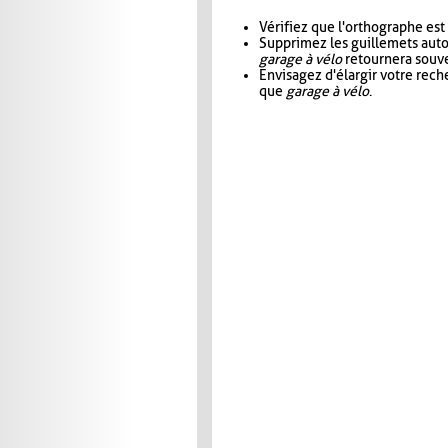
Vérifiez que l'orthographe est
Supprimez les guillemets aut
garage à vélo
retournera souve
Envisagez d'élargir votre rec
que
garage à vélo
.