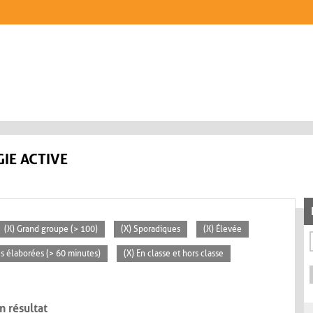
IE ACTIVE
(X) Grand groupe (> 100)
(X) Sporadiques
(X) Élevée
tés élaborées (> 60 minutes)
(X) En classe et hors classe
n résultat