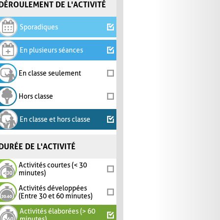
DÉROULEMENT DE L'ACTIVITÉ
Sporadiques
En plusieurs séances
En classe seulement
Hors classe
En classe et hors classe
DURÉE DE L'ACTIVITÉ
Activités courtes (< 30
minutes)
Activités développées
(Entre 30 et 60 minutes)
Activités élaborées (> 60
minutes)