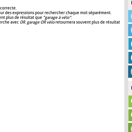
 correcte.
our des expressions pour rechercher chaque mot séparément.
nt plus de résultat que
"garage à vélo"
.
herche avec
OR
.
garage OR vélo
retournera souvent plus de résultat