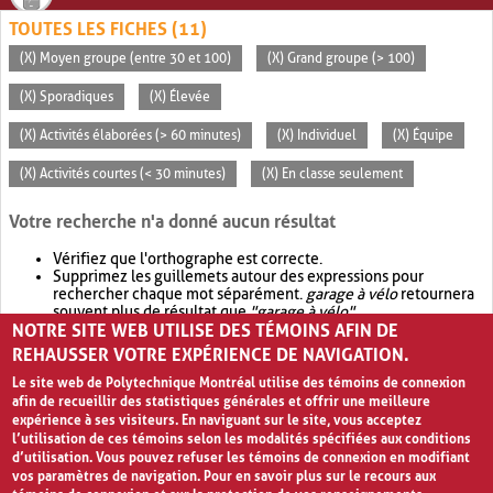
TOUTES LES FICHES (11)
(X) Moyen groupe (entre 30 et 100)
(X) Grand groupe (> 100)
(X) Sporadiques
(X) Élevée
(X) Activités élaborées (> 60 minutes)
(X) Individuel
(X) Équipe
(X) Activités courtes (< 30 minutes)
(X) En classe seulement
Votre recherche n'a donné aucun résultat
Vérifiez que l'orthographe est correcte.
Supprimez les guillemets autour des expressions pour
rechercher chaque mot séparément.
garage à vélo
retournera
souvent plus de résultat que
"garage à vélo"
.
NOTRE SITE WEB UTILISE DES TÉMOINS AFIN DE
Envisagez d'élargir votre recherche avec
OR
.
garage OR vélo
retournera souvent plus de résultat que
garage à vélo
.
REHAUSSER VOTRE EXPÉRIENCE DE NAVIGATION.
Le site web de Polytechnique Montréal utilise des témoins de connexion
afin de recueillir des statistiques générales et offrir une meilleure
expérience à ses visiteurs. En naviguant sur le site, vous acceptez
l’utilisation de ces témoins selon les modalités spécifiées aux conditions
d’utilisation. Vous pouvez refuser les témoins de connexion en modifiant
vos paramètres de navigation. Pour en savoir plus sur le recours aux