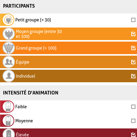
PARTICIPANTS
Petit groupe (< 30)
Moyen groupe (entre 30
et 100)
Grand groupe (> 100)
Équipe
Individuel
INTENSITÉ D'ANIMATION
Faible
Moyenne
Élevée