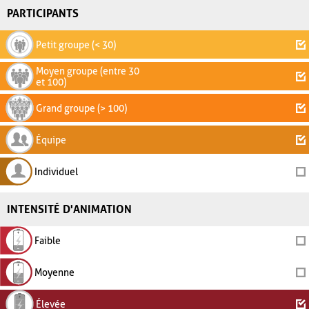
PARTICIPANTS
Petit groupe (< 30)
Moyen groupe (entre 30
et 100)
Grand groupe (> 100)
Équipe
Individuel
INTENSITÉ D'ANIMATION
Faible
Moyenne
Élevée