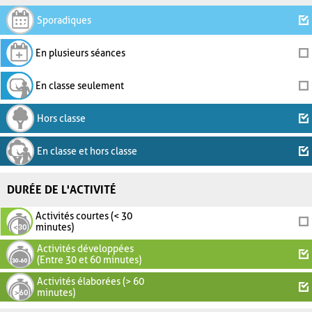
Sporadiques
En plusieurs séances
En classe seulement
Hors classe
En classe et hors classe
DURÉE DE L'ACTIVITÉ
Activités courtes (< 30
minutes)
Activités développées
(Entre 30 et 60 minutes)
Activités élaborées (> 60
minutes)