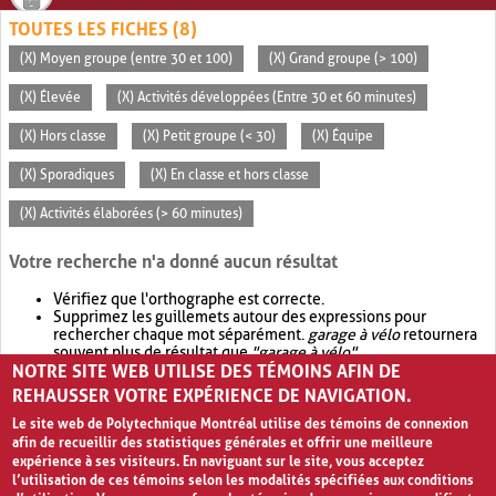
TOUTES LES FICHES (8)
(X) Moyen groupe (entre 30 et 100)
(X) Grand groupe (> 100)
(X) Élevée
(X) Activités développées (Entre 30 et 60 minutes)
(X) Hors classe
(X) Petit groupe (< 30)
(X) Équipe
(X) Sporadiques
(X) En classe et hors classe
(X) Activités élaborées (> 60 minutes)
Votre recherche n'a donné aucun résultat
Vérifiez que l'orthographe est correcte.
Supprimez les guillemets autour des expressions pour
rechercher chaque mot séparément.
garage à vélo
retournera
souvent plus de résultat que
"garage à vélo"
.
NOTRE SITE WEB UTILISE DES TÉMOINS AFIN DE
Envisagez d'élargir votre recherche avec
OR
.
garage OR vélo
retournera souvent plus de résultat que
garage à vélo
.
REHAUSSER VOTRE EXPÉRIENCE DE NAVIGATION.
Le site web de Polytechnique Montréal utilise des témoins de connexion
afin de recueillir des statistiques générales et offrir une meilleure
expérience à ses visiteurs. En naviguant sur le site, vous acceptez
l’utilisation de ces témoins selon les modalités spécifiées aux conditions