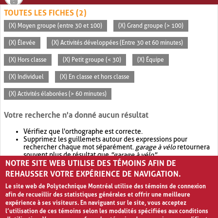
TOUTES LES FICHES (2)
(X) Moyen groupe (entre 30 et 100)
(X) Grand groupe (> 100)
(X) Élevée
(X) Activités développées (Entre 30 et 60 minutes)
(X) Hors classe
(X) Petit groupe (< 30)
(X) Équipe
(X) Individuel
(X) En classe et hors classe
(X) Activités élaborées (> 60 minutes)
Votre recherche n'a donné aucun résultat
Vérifiez que l'orthographe est correcte.
Supprimez les guillemets autour des expressions pour
rechercher chaque mot séparément.
garage à vélo
retournera
souvent plus de résultat que
"garage à vélo"
.
NOTRE SITE WEB UTILISE DES TÉMOINS AFIN DE
Envisagez d'élargir votre recherche avec
OR
.
garage OR vélo
retournera souvent plus de résultat que
garage à vélo
.
REHAUSSER VOTRE EXPÉRIENCE DE NAVIGATION.
Le site web de Polytechnique Montréal utilise des témoins de connexion
afin de recueillir des statistiques générales et offrir une meilleure
expérience à ses visiteurs. En naviguant sur le site, vous acceptez
l’utilisation de ces témoins selon les modalités spécifiées aux conditions