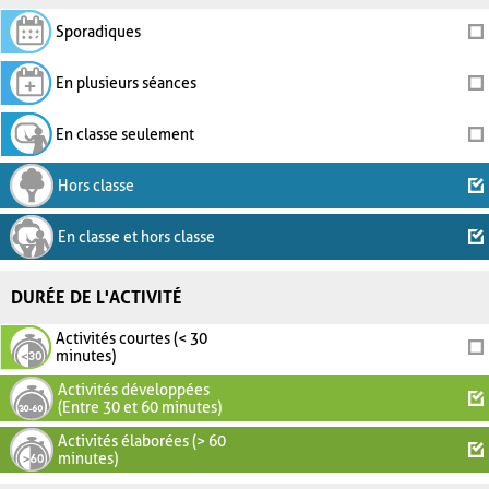
Sporadiques
En plusieurs séances
En classe seulement
Hors classe
En classe et hors classe
DURÉE DE L'ACTIVITÉ
Activités courtes (< 30
minutes)
Activités développées
(Entre 30 et 60 minutes)
Activités élaborées (> 60
minutes)