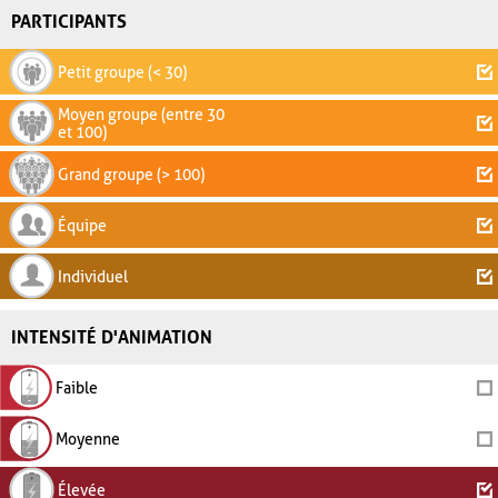
PARTICIPANTS
Petit groupe (< 30)
Moyen groupe (entre 30
et 100)
Grand groupe (> 100)
Équipe
Individuel
INTENSITÉ D'ANIMATION
Faible
Moyenne
Élevée