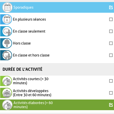
Sporadiques
En plusieurs séances
En classe seulement
Hors classe
En classe et hors classe
DURÉE DE L'ACTIVITÉ
Activités courtes (< 30
minutes)
Activités développées
(Entre 30 et 60 minutes)
Activités élaborées (> 60
minutes)