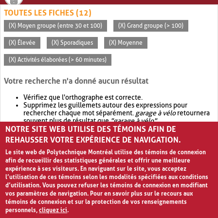
TOUTES LES FICHES (12)
(X) Moyen groupe (entre 30 et 100)
(X) Grand groupe (> 100)
(X) Élevée
(X) Sporadiques
(X) Moyenne
(X) Activités élaborées (> 60 minutes)
Votre recherche n'a donné aucun résultat
Vérifiez que l'orthographe est correcte.
Supprimez les guillemets autour des expressions pour
rechercher chaque mot séparément.
garage à vélo
retournera
souvent plus de résultat que
"garage à vélo"
.
NOTRE SITE WEB UTILISE DES TÉMOINS AFIN DE
Envisagez d'élargir votre recherche avec
OR
.
garage OR vélo
retournera souvent plus de résultat que
garage à vélo
.
REHAUSSER VOTRE EXPÉRIENCE DE NAVIGATION.
Le site web de Polytechnique Montréal utilise des témoins de connexion
afin de recueillir des statistiques générales et offrir une meilleure
expérience à ses visiteurs. En naviguant sur le site, vous acceptez
l’utilisation de ces témoins selon les modalités spécifiées aux conditions
d’utilisation. Vous pouvez refuser les témoins de connexion en modifiant
vos paramètres de navigation. Pour en savoir plus sur le recours aux
témoins de connexion et sur la protection de vos renseignements
personnels,
cliquez ici
.
Avis de confidentialité et conditions d’utilisation