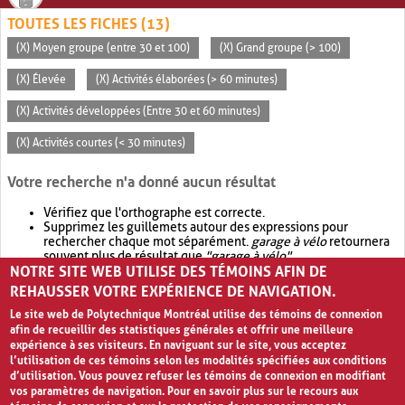
TOUTES LES FICHES (13)
(X) Moyen groupe (entre 30 et 100)
(X) Grand groupe (> 100)
(X) Élevée
(X) Activités élaborées (> 60 minutes)
(X) Activités développées (Entre 30 et 60 minutes)
(X) Activités courtes (< 30 minutes)
Votre recherche n'a donné aucun résultat
Vérifiez que l'orthographe est correcte.
Supprimez les guillemets autour des expressions pour
rechercher chaque mot séparément.
garage à vélo
retournera
souvent plus de résultat que
"garage à vélo"
.
NOTRE SITE WEB UTILISE DES TÉMOINS AFIN DE
Envisagez d'élargir votre recherche avec
OR
.
garage OR vélo
retournera souvent plus de résultat que
garage à vélo
.
REHAUSSER VOTRE EXPÉRIENCE DE NAVIGATION.
Le site web de Polytechnique Montréal utilise des témoins de connexion
afin de recueillir des statistiques générales et offrir une meilleure
expérience à ses visiteurs. En naviguant sur le site, vous acceptez
l’utilisation de ces témoins selon les modalités spécifiées aux conditions
d’utilisation. Vous pouvez refuser les témoins de connexion en modifiant
vos paramètres de navigation. Pour en savoir plus sur le recours aux