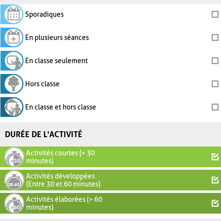
Sporadiques
En plusieurs séances
En classe seulement
Hors classe
En classe et hors classe
DURÉE DE L'ACTIVITÉ
Activités courtes (< 30
minutes)
Activités développées
(Entre 30 et 60 minutes)
Activités élaborées (> 60
minutes)