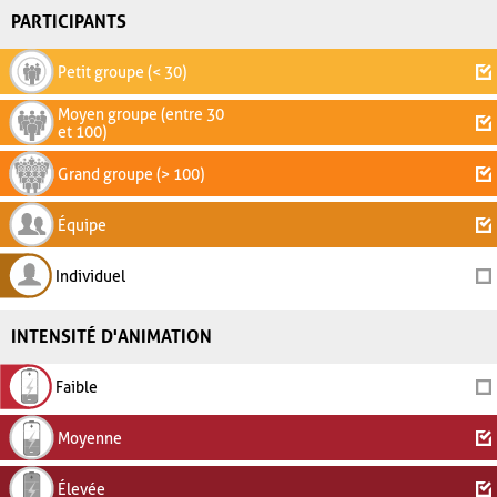
PARTICIPANTS
Petit groupe (< 30)
Moyen groupe (entre 30
et 100)
Grand groupe (> 100)
Équipe
Individuel
INTENSITÉ D'ANIMATION
Faible
Moyenne
Élevée