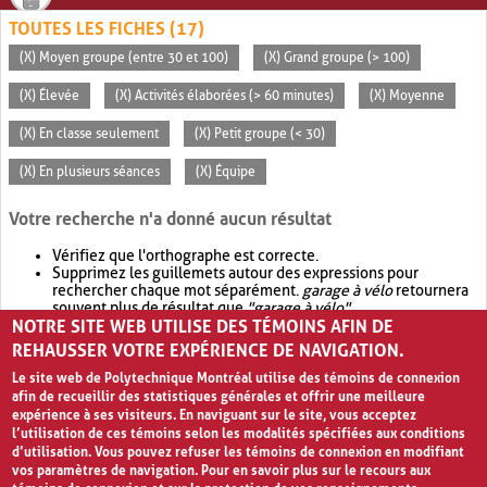
TOUTES LES FICHES (17)
(X) Moyen groupe (entre 30 et 100)
(X) Grand groupe (> 100)
(X) Élevée
(X) Activités élaborées (> 60 minutes)
(X) Moyenne
(X) En classe seulement
(X) Petit groupe (< 30)
(X) En plusieurs séances
(X) Équipe
Votre recherche n'a donné aucun résultat
Vérifiez que l'orthographe est correcte.
Supprimez les guillemets autour des expressions pour
rechercher chaque mot séparément.
garage à vélo
retournera
souvent plus de résultat que
"garage à vélo"
.
NOTRE SITE WEB UTILISE DES TÉMOINS AFIN DE
Envisagez d'élargir votre recherche avec
OR
.
garage OR vélo
retournera souvent plus de résultat que
garage à vélo
.
REHAUSSER VOTRE EXPÉRIENCE DE NAVIGATION.
Le site web de Polytechnique Montréal utilise des témoins de connexion
afin de recueillir des statistiques générales et offrir une meilleure
expérience à ses visiteurs. En naviguant sur le site, vous acceptez
l’utilisation de ces témoins selon les modalités spécifiées aux conditions
d’utilisation. Vous pouvez refuser les témoins de connexion en modifiant
vos paramètres de navigation. Pour en savoir plus sur le recours aux