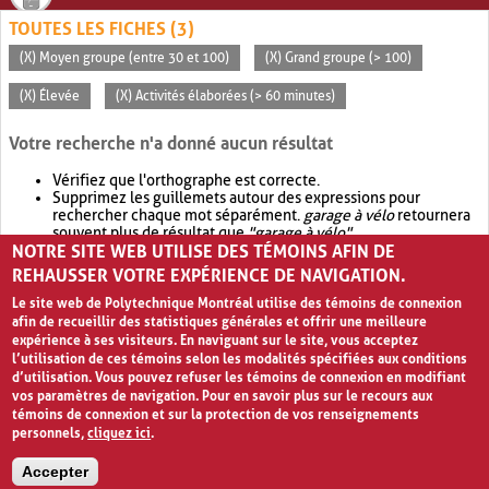
TOUTES LES FICHES (3)
(X) Moyen groupe (entre 30 et 100)
(X) Grand groupe (> 100)
(X) Élevée
(X) Activités élaborées (> 60 minutes)
Votre recherche n'a donné aucun résultat
Vérifiez que l'orthographe est correcte.
Supprimez les guillemets autour des expressions pour
rechercher chaque mot séparément.
garage à vélo
retournera
souvent plus de résultat que
"garage à vélo"
.
NOTRE SITE WEB UTILISE DES TÉMOINS AFIN DE
Envisagez d'élargir votre recherche avec
OR
.
garage OR vélo
retournera souvent plus de résultat que
garage à vélo
.
REHAUSSER VOTRE EXPÉRIENCE DE NAVIGATION.
Le site web de Polytechnique Montréal utilise des témoins de connexion
afin de recueillir des statistiques générales et offrir une meilleure
expérience à ses visiteurs. En naviguant sur le site, vous acceptez
l’utilisation de ces témoins selon les modalités spécifiées aux conditions
d’utilisation. Vous pouvez refuser les témoins de connexion en modifiant
vos paramètres de navigation. Pour en savoir plus sur le recours aux
témoins de connexion et sur la protection de vos renseignements
personnels,
cliquez ici
.
Avis de confidentialité et conditions d’utilisation
Accepter