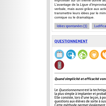
improviser sur un thème donné alor
L’avantage de la
Ligue d’improvisa
verbale, mais aussi grâce aux act
transmettre leurs idées par le mime
comique ou le dramatique.
Idées spontanées (3)
Ludifica
QUESTIONNEMENT
Quand simplicité et efficacité vont
Le
Questionnement
est la techniqu
la plus simple à implanter et probab
Elle consiste, lors d’une leçon, à p
questions aux élèves de sorte à susc
Cette méthode permet également à