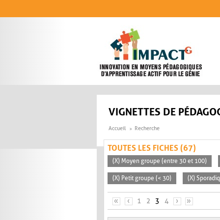
Aller au contenu principal
VIGNETTES DE PÉDAGOG
Accueil
Recherche
TOUTES LES FICHES (67)
(X) Moyen groupe (entre 30 et 100)
(X) Petit groupe (< 30)
(X) Sporadi
PAGES
«
‹
1
2
3
4
›
»