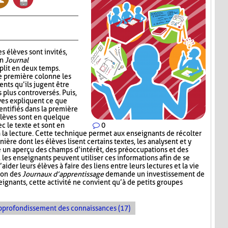
s élèves sont invités,
un
Journal
plit en deux temps.
e première colonne les
ents qu’ils jugent être
s plus controversés. Puis,
ves expliquent ce que
entifiés dans la première
élèves sont en quelque
c le texte et sont en
0
à la lecture. Cette technique permet aux enseignants de récolter
nière dont les élèves lisent certains textes, les analysent et y
e un aperçu des champs d’intérêt, des préoccupations et des
e, les enseignants peuvent utiliser ces informations afin de se
der leurs élèves à faire des liens entre leurs lectures et la vie
tion des
Journaux d’apprentissage
demande un investissement de
ignants, cette activité ne convient qu’à de petits groupes
pprofondissement des connaissances (17)