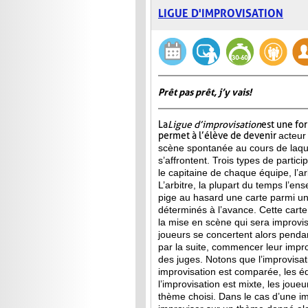
LIGUE D'IMPROVISATION
Prêt pas prêt, j’y vais!
La
Ligue d’improvisation
est une fo
permet à l’élève de devenir
acteur
scène spontanée au cours de laqu
s’affrontent. Trois types de partici
le capitaine de chaque équipe, l’arb
L’arbitre, la plupart du temps l’ens
pige au hasard une carte parmi u
déterminés à l’avance. Cette carte 
la mise en scène qui sera improvis
joueurs se concertent alors penda
par la suite, commencer leur improv
des juges. Notons que l’improvisa
improvisation est comparée, les 
l’improvisation est mixte, les jou
thème choisi. Dans le cas d’une im