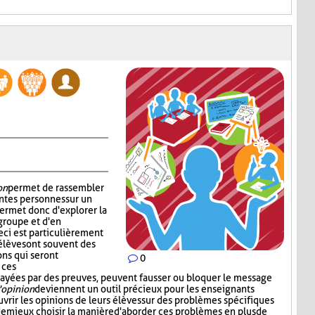
on
permet de rassembler
ntes personnes sur un
permet donc d'explorer la
groupe et d'en
ci est particulièrement
 élèves ont souvent des
ons qui seront
0
 ces
 étayées par des preuves, peuvent fausser ou bloquer le message
'opinion
deviennent un outil précieux pour les enseignants
vrir les opinions de leurs élèves sur des problèmes spécifiques
 de mieux choisir la manière d'aborder ces problèmes en plus de