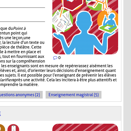
nique du
Point à
ent un point qui
ès une leçon, une
r, la lecture d'un texte ou
pièce de théâtre. Cette
e à mettre en place et
 tout en fournissant aux
0
ons sur la compréhension
t, les enseignants sont en mesure de repérer assez aisément les
s élèves et, ainsi, d'orienter leurs décisions d'enseignement quant
s sujets. Il est possible pour l'enseignant de prévenir les élèves
larifier
après une activité. Cela les incitera à être plus attentifs et
omprendre la matière.
uestions anonymes (2)
Enseignement magistral (5)
E