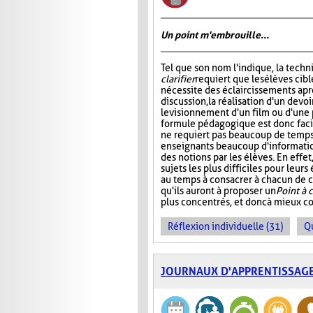
Un point m'embrouille...
Tel que son nom l'indique, la tech
clarifier
requiert que les élèves cibl
nécessite des éclaircissements apr
discussion, la réalisation d'un devoi
le visionnement d'un film ou d'une 
formule pédagogique est donc facil
ne requiert pas beaucoup de temps,
enseignants beaucoup d'informati
des notions par les élèves. En effe
sujets les plus difficiles pour leur
au temps à consacrer à chacun de ce
qu'ils auront à proposer un
Point à c
plus concentrés, et donc à mieux c
Réflexion individuelle (31)
Q
JOURNAUX D'APPRENTISSAG