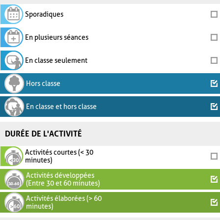
Sporadiques
En plusieurs séances
En classe seulement
Hors classe
En classe et hors classe
DURÉE DE L'ACTIVITÉ
Activités courtes (< 30
minutes)
Activités développées
(Entre 30 et 60 minutes)
Activités élaborées (> 60
minutes)