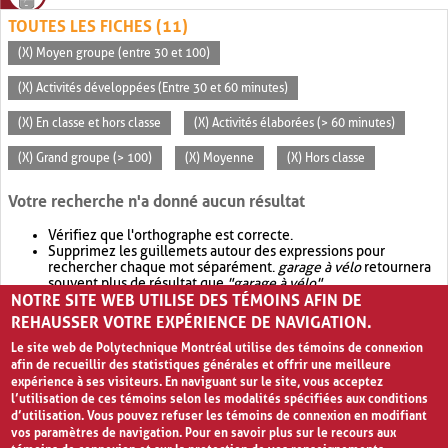
TOUTES LES FICHES (11)
(X) Moyen groupe (entre 30 et 100)
(X) Activités développées (Entre 30 et 60 minutes)
(X) En classe et hors classe
(X) Activités élaborées (> 60 minutes)
(X) Grand groupe (> 100)
(X) Moyenne
(X) Hors classe
Votre recherche n'a donné aucun résultat
Vérifiez que l'orthographe est correcte.
Supprimez les guillemets autour des expressions pour
rechercher chaque mot séparément.
garage à vélo
retournera
souvent plus de résultat que
"garage à vélo"
.
NOTRE SITE WEB UTILISE DES TÉMOINS AFIN DE
Envisagez d'élargir votre recherche avec
OR
.
garage OR vélo
retournera souvent plus de résultat que
garage à vélo
.
REHAUSSER VOTRE EXPÉRIENCE DE NAVIGATION.
Le site web de Polytechnique Montréal utilise des témoins de connexion
afin de recueillir des statistiques générales et offrir une meilleure
expérience à ses visiteurs. En naviguant sur le site, vous acceptez
l’utilisation de ces témoins selon les modalités spécifiées aux conditions
d’utilisation. Vous pouvez refuser les témoins de connexion en modifiant
vos paramètres de navigation. Pour en savoir plus sur le recours aux