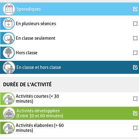
Sporadiques
En plusieurs séances
En classe seulement
Hors classe
En classe et hors classe
DURÉE DE L'ACTIVITÉ
Activités courtes (< 30
minutes)
Activités développées
(Entre 30 et 60 minutes)
Activités élaborées (> 60
minutes)