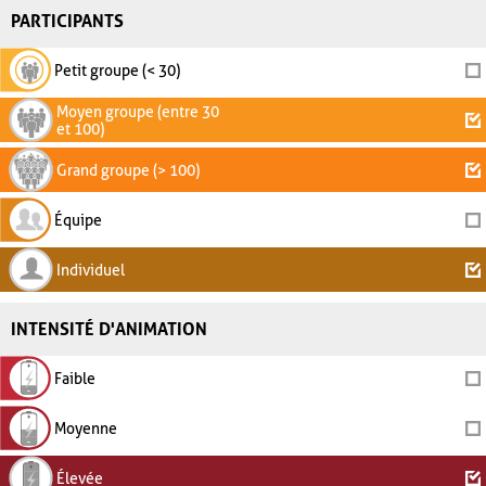
PARTICIPANTS
Petit groupe (< 30)
Moyen groupe (entre 30
et 100)
Grand groupe (> 100)
Équipe
Individuel
INTENSITÉ D'ANIMATION
Faible
Moyenne
Élevée