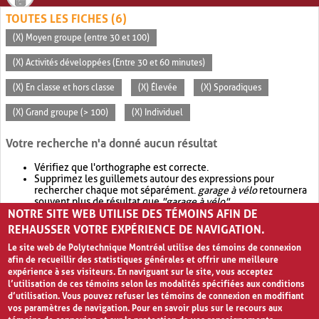
TOUTES LES FICHES (6)
(X) Moyen groupe (entre 30 et 100)
(X) Activités développées (Entre 30 et 60 minutes)
(X) En classe et hors classe
(X) Élevée
(X) Sporadiques
(X) Grand groupe (> 100)
(X) Individuel
Votre recherche n'a donné aucun résultat
Vérifiez que l'orthographe est correcte.
Supprimez les guillemets autour des expressions pour
rechercher chaque mot séparément.
garage à vélo
retournera
souvent plus de résultat que
"garage à vélo"
.
NOTRE SITE WEB UTILISE DES TÉMOINS AFIN DE
Envisagez d'élargir votre recherche avec
OR
.
garage OR vélo
retournera souvent plus de résultat que
garage à vélo
.
REHAUSSER VOTRE EXPÉRIENCE DE NAVIGATION.
Le site web de Polytechnique Montréal utilise des témoins de connexion
afin de recueillir des statistiques générales et offrir une meilleure
expérience à ses visiteurs. En naviguant sur le site, vous acceptez
l’utilisation de ces témoins selon les modalités spécifiées aux conditions
d’utilisation. Vous pouvez refuser les témoins de connexion en modifiant
vos paramètres de navigation. Pour en savoir plus sur le recours aux