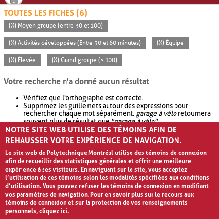
TOUTES LES FICHES (6)
(X) Moyen groupe (entre 30 et 100)
(X) Activités développées (Entre 30 et 60 minutes)
(X) Équipe
(X) Élevée
(X) Grand groupe (> 100)
Votre recherche n'a donné aucun résultat
Vérifiez que l'orthographe est correcte.
Supprimez les guillemets autour des expressions pour
rechercher chaque mot séparément.
garage à vélo
retournera
souvent plus de résultat que
"garage à vélo"
.
NOTRE SITE WEB UTILISE DES TÉMOINS AFIN DE
Envisagez d'élargir votre recherche avec
OR
.
garage OR vélo
retournera souvent plus de résultat que
garage à vélo
.
REHAUSSER VOTRE EXPÉRIENCE DE NAVIGATION.
Le site web de Polytechnique Montréal utilise des témoins de connexion
afin de recueillir des statistiques générales et offrir une meilleure
expérience à ses visiteurs. En naviguant sur le site, vous acceptez
l’utilisation de ces témoins selon les modalités spécifiées aux conditions
d’utilisation. Vous pouvez refuser les témoins de connexion en modifiant
vos paramètres de navigation. Pour en savoir plus sur le recours aux
témoins de connexion et sur la protection de vos renseignements
personnels,
cliquez ici
.
Avis de confidentialité et conditions d’utilisation