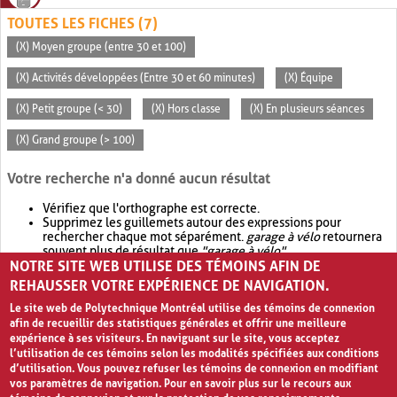
TOUTES LES FICHES (7)
(X) Moyen groupe (entre 30 et 100)
(X) Activités développées (Entre 30 et 60 minutes)
(X) Équipe
(X) Petit groupe (< 30)
(X) Hors classe
(X) En plusieurs séances
(X) Grand groupe (> 100)
Votre recherche n'a donné aucun résultat
Vérifiez que l'orthographe est correcte.
Supprimez les guillemets autour des expressions pour
rechercher chaque mot séparément.
garage à vélo
retournera
souvent plus de résultat que
"garage à vélo"
.
NOTRE SITE WEB UTILISE DES TÉMOINS AFIN DE
Envisagez d'élargir votre recherche avec
OR
.
garage OR vélo
retournera souvent plus de résultat que
garage à vélo
.
REHAUSSER VOTRE EXPÉRIENCE DE NAVIGATION.
Le site web de Polytechnique Montréal utilise des témoins de connexion
afin de recueillir des statistiques générales et offrir une meilleure
expérience à ses visiteurs. En naviguant sur le site, vous acceptez
l’utilisation de ces témoins selon les modalités spécifiées aux conditions
d’utilisation. Vous pouvez refuser les témoins de connexion en modifiant
vos paramètres de navigation. Pour en savoir plus sur le recours aux