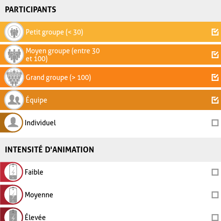
PARTICIPANTS
Petit groupe (< 30)
Moyen groupe (entre 30
et 100)
Grand groupe (> 100)
Équipe
Individuel
INTENSITÉ D'ANIMATION
Faible
Moyenne
Élevée