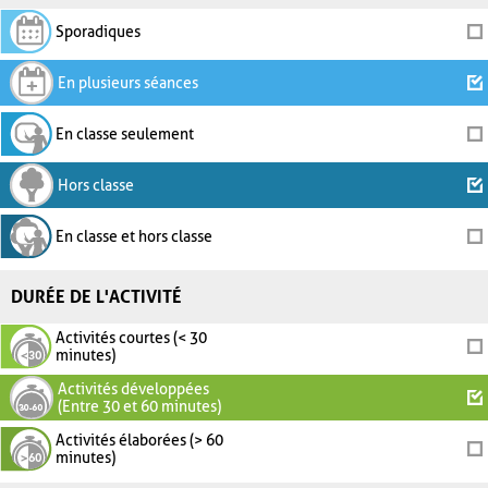
Sporadiques
En plusieurs séances
En classe seulement
Hors classe
En classe et hors classe
DURÉE DE L'ACTIVITÉ
Activités courtes (< 30
minutes)
Activités développées
(Entre 30 et 60 minutes)
Activités élaborées (> 60
minutes)