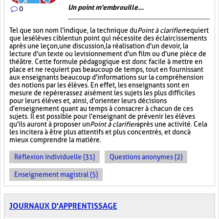
Un point m'embrouille...
0
Tel que son nom l'indique, la technique du
Point à clarifier
requiert
que les élèves ciblent un point qui nécessite des éclaircissements
après une leçon, une discussion, la réalisation d'un devoir, la
lecture d'un texte ou le visionnement d'un film ou d'une pièce de
théâtre. Cette formule pédagogique est donc facile à mettre en
place et ne requiert pas beaucoup de temps, tout en fournissant
aux enseignants beaucoup d'informations sur la compréhension
des notions par les élèves. En effet, les enseignants sont en
mesure de repérer assez aisément les sujets les plus difficiles
pour leurs élèves et, ainsi, d'orienter leurs décisions
d'enseignement quant au temps à consacrer à chacun de ces
sujets. Il est possible pour l'enseignant de prévenir les élèves
qu'ils auront à proposer un
Point à clarifier
après une activité. Cela
les incitera à être plus attentifs et plus concentrés, et donc à
mieux comprendre la matière.
Réflexion individuelle (31)
Questions anonymes (2)
Enseignement magistral (5)
JOURNAUX D'APPRENTISSAGE