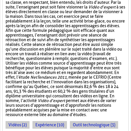
sa classe, en respectant, bien entendu, les droits d’auteur. Par la
suite, l’enseignant peut soit faire visionner la
Vidéo d’expert
à ses
élèves directement en classe ou leur demander de la visionner à
la maison. Dans tous les cas, cet exercice peut se faire
préalablement à la leçon, telle une activité brise-glace, ou encore
après la leçon afin de consolider les apprentissages des élèves.
Afin que cette formule pédagogique soit efficace quant aux
apprentissages, l’enseignant doit prévoir une séance de
rétroaction et de suivi afin de synthétiser les apprentissages
réalisés. Cette séance de rétroaction peut être aussi simple
qu’une discussion en plénière sur le sujet traité dans la vidéo ou
encore un travail à réaliser en lien avec la vidéo (travail de
recherche, questionnaire à remplir, questions d’examen, etc.).
Utiliser les vidéos comme source d’apprentissage peut être très
bénéfique pour les élèves puisque la majorité d’entre eux sont
très à l’aise avec ce médium et en regardent abondamment. En
effet, l’étude
NetTendances 2011
, menée par le CEFRIO (Centre
facilitant la recherche et l’innovation dans les organisations),
confirme qu’au Québec, ce sont désormais 82,6 % des 18 à 24
ans, 91,3 % des étudiants et 60,2 % des gens titulaires d’un
diplôme universitaire qui consultent des vidéos en ligne. En
somme, l’activité
Vidéo d’expert
permet aux élèves de varier
leurs sources d’apprentissage et d’approfondir les notions
préalablement acquises par la mise en contact avec une
ressource externe liée au domaine d’études.
Vidéos (2)
Expérience (10)
Outil technologique (3)