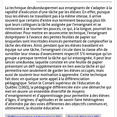
La technique des
Bombes
permet aux enseignants de s'adapter à la
rapidité d'exécution d'une tâche par les élèves. En effet, puisque
tous les élèves ne travaillent pas à la même vitesse, il arrive
souvent que certains d'entre eux terminent beaucoup plus tôt
que leurs collègues la tâche assignée par l'enseignant et se
retrouvent à se tourner les pouces, ce qui, à la longue, pourrait les
démotiver. Pour mettre en œuvre cette technique, l'enseignant
doit préparer à l'avance des petites feuilles de papier sur
lesquelles sont inscrits des énoncés permettant de complexifier la
tâche des élèves. Ainsi, pendant que les élèves travaillent en
équipe sur une tâche, l'enseignant circule dans la classe afin de
surveiller leur niveau d'avancement respectif. S'il remarque qu'un
groupe a presque terminé la tâche qui lui est assignée, il peut leur
lancer une
Bombe
, laquelle consiste en une feuille de papier
présentant un défi supplémentaire en lien avec la tâche et qui
permettra non seulement de garder les élèves occupés, mais
aussi de soutenir leur motivation à apprendre. Cette technique
fait donc en quelque sorte appel à la différenciation
pédagogique. Selon le Conseil supérieur de l'éducation du
Québec (1993), la pédagogie différenciée est « une démarche qui
met en œuvre un ensemble diversifié de moyens
d’enseignement et d’apprentissage pour permettre à des élèves
d’âges, d’origines, d’aptitudes et de savoir-faire hétérogènes
d’atteindre par des voies différentes des objectifs communs et,
ultimement, la réussite éducative. »