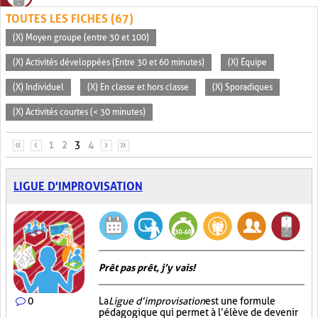
TOUTES LES FICHES (67)
(X) Moyen groupe (entre 30 et 100)
(X) Activités développées (Entre 30 et 60 minutes)
(X) Équipe
(X) Individuel
(X) En classe et hors classe
(X) Sporadiques
(X) Activités courtes (< 30 minutes)
PAGES
«
‹
1
2
3
4
›
»
LIGUE D'IMPROVISATION
Prêt pas prêt, j’y vais!
0
La
Ligue d’improvisation
est une formule
pédagogique qui permet à l’élève de devenir