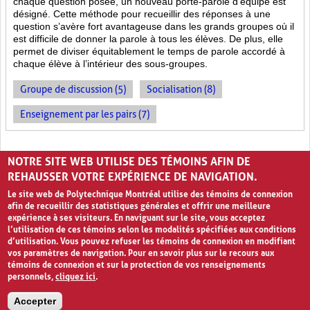
chaque question posée, un nouveau porte-parole d’équipe est
désigné. Cette méthode pour recueillir des réponses à une
question s’avère fort avantageuse dans les grands groupes où il
est difficile de donner la parole à tous les élèves. De plus, elle
permet de diviser équitablement le temps de parole accordé à
chaque élève à l’intérieur des sous-groupes.
Groupe de discussion (5)
Socialisation (8)
Enseignement par les pairs (7)
PAGES
NOTRE SITE WEB UTILISE DES TÉMOINS AFIN DE
«
‹
1
2
3
4
›
»
REHAUSSER VOTRE EXPÉRIENCE DE NAVIGATION.
Le site web de Polytechnique Montréal utilise des témoins de connexion
afin de recueillir des statistiques générales et offrir une meilleure
expérience à ses visiteurs. En naviguant sur le site, vous acceptez
l’utilisation de ces témoins selon les modalités spécifiées aux conditions
d’utilisation. Vous pouvez refuser les témoins de connexion en modifiant
vos paramètres de navigation. Pour en savoir plus sur le recours aux
témoins de connexion et sur la protection de vos renseignements
personnels,
cliquez ici
.
Avis de confidentialité et conditions d’utilisation
Accepter