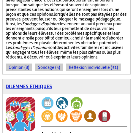
davantage sur chacun. Ceci est particulièrement important
lorsque l'on sait que les élèves ont souvent des opinions
préexistantes sur les notions qui seront enseignées lors d'une
leçon et que ces opinions, lorsqu'elles ne sont pas étayées par des
preuves, peuvent fausser ou bloquer le message pédagogique.
Ainsi, les
Sondages d'opinion
deviennent un outil précieux pour
les enseignants puisqu'ils leur permettent de découvrir les
opinions de leurs élèves sur des problèmes spécifiques et leur
donnent ainsi la possibilité de mieux choisir la manière d'aborder
ces problèmes en plus de déterminer les obstacles potentiels.
Les
Sondages d'opinion
sont des activités familières et inclusives
qui engagent tous les élèves, même les plus calmes ou les plus
réticents, à découvrir et à exprimer leurs opinions.
Opinion (8)
Sondage (5)
Réflexion individuelle (31)
DILEMMES ÉTHIQUES