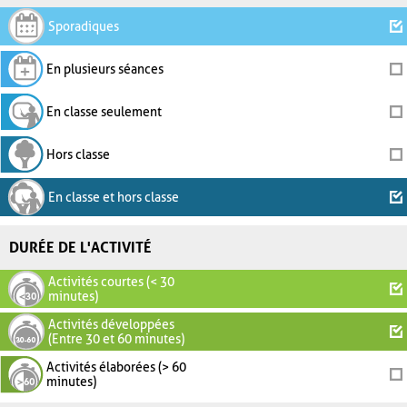
Sporadiques
En plusieurs séances
En classe seulement
Hors classe
En classe et hors classe
DURÉE DE L'ACTIVITÉ
Activités courtes (< 30
minutes)
Activités développées
(Entre 30 et 60 minutes)
Activités élaborées (> 60
minutes)