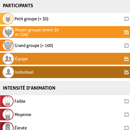
PARTICIPANTS
Petit groupe (< 30)
Moyen groupe (entre 30
et 100)
Grand groupe (> 100)
Équipe
Individuel
INTENSITÉ D'ANIMATION
Faible
Moyenne
Élevée