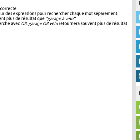
 correcte.
our des expressions pour rechercher chaque mot séparément.
nt plus de résultat que
"garage à vélo"
.
herche avec
OR
.
garage OR vélo
retournera souvent plus de résultat