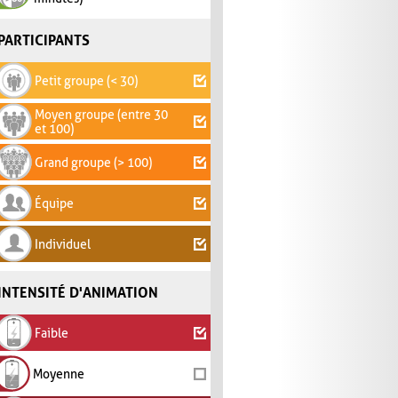
PARTICIPANTS
Petit groupe (< 30)
Moyen groupe (entre 30
et 100)
Grand groupe (> 100)
Équipe
Individuel
INTENSITÉ D'ANIMATION
Faible
Moyenne