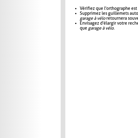
Vérifiez que l'orthographe est
Supprimez les guillemets aut
garage à vélo
retournera souve
Envisagez d'élargir votre rec
que
garage à vélo
.