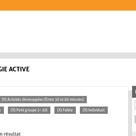
IE ACTIVE
(X) Activités développées (Entre 30 et 60 minutes)
e
(X) Petit groupe (< 30)
(X) Faible
(X) Individuel
n résultat