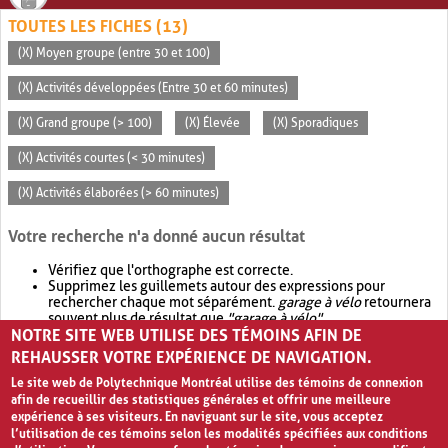
TOUTES LES FICHES (13)
(X) Moyen groupe (entre 30 et 100)
(X) Activités développées (Entre 30 et 60 minutes)
(X) Grand groupe (> 100)
(X) Élevée
(X) Sporadiques
(X) Activités courtes (< 30 minutes)
(X) Activités élaborées (> 60 minutes)
Votre recherche n'a donné aucun résultat
Vérifiez que l'orthographe est correcte.
Supprimez les guillemets autour des expressions pour
rechercher chaque mot séparément.
garage à vélo
retournera
souvent plus de résultat que
"garage à vélo"
.
NOTRE SITE WEB UTILISE DES TÉMOINS AFIN DE
Envisagez d'élargir votre recherche avec
OR
.
garage OR vélo
retournera souvent plus de résultat que
garage à vélo
.
REHAUSSER VOTRE EXPÉRIENCE DE NAVIGATION.
Le site web de Polytechnique Montréal utilise des témoins de connexion
afin de recueillir des statistiques générales et offrir une meilleure
expérience à ses visiteurs. En naviguant sur le site, vous acceptez
l’utilisation de ces témoins selon les modalités spécifiées aux conditions