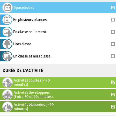
Sporadiques
En plusieurs séances
En classe seulement
Hors classe
En classe et hors classe
DURÉE DE L'ACTIVITÉ
Activités courtes (< 30
minutes)
Activités développées
(Entre 30 et 60 minutes)
Activités élaborées (> 60
minutes)